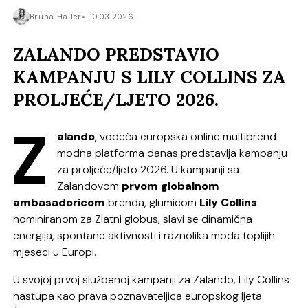
Bruna Haller
10.03.2026.
ZALANDO PREDSTAVIO
KAMPANJU S LILY COLLINS ZA
PROLJEĆE/LJETO 2026.
Z
alando
, vodeća europska online multibrend
modna platforma danas predstavlja kampanju
za proljeće/ljeto 2026. U kampanji sa
Zalandovom
prvom globalnom
ambasadoricom
brenda, glumicom
Lily Collins
nominiranom za Zlatni globus, slavi se dinamična
energija, spontane aktivnosti i raznolika moda toplijih
mjeseci u Europi.
U svojoj prvoj službenoj kampanji za Zalando, Lily Collins
nastupa kao prava poznavateljica europskog ljeta.