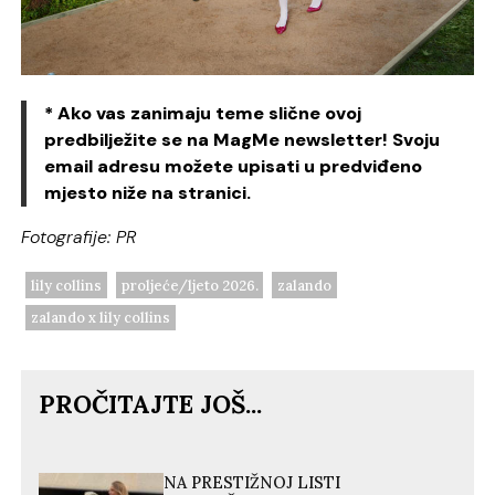
* Ako vas zanimaju teme slične ovoj
predbilježite se na MagMe newsletter! Svoju
email adresu možete upisati u predviđeno
mjesto niže na stranici.
Fotografije: PR
lily collins
proljeće/ljeto 2026.
zalando
zalando x lily collins
PROČITAJTE JOŠ...
NA PRESTIŽNOJ LISTI