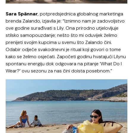
Sara Spännar
, potpredsjednica globalnog marketinga
brenda Zalando, izjavila je: “Iznimno nam je zadovoljstvo
ove godine surađivati s Lily. Ona prirodno utjelovljuje
stilsko samopouzdanje; nešto što mi oduvijek želimo
prenijeti svojim kupcima u svemu što Zalando čini.
Odabir odjeće svakodnevni je ritual koji govori o tome
kako se želimo osjećati. Započeti godinu hvatajući Lilynu
spontanu energiju dok odgovara na pitanje ‘What Do I
Wear?’ ovu sezonu za nas čini doista posebnom.”