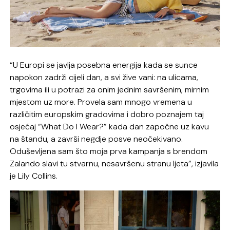
“U Europi se javlja posebna energija kada se sunce
napokon zadrži cijeli dan, a svi žive vani: na ulicama,
trgovima ili u potrazi za onim jednim savršenim, mirnim
mjestom uz more. Provela sam mnogo vremena u
različitim europskim gradovima i dobro poznajem taj
osjećaj “What Do I Wear?” kada dan započne uz kavu
na štandu, a završi negdje posve neočekivano.
Oduševljena sam što moja prva kampanja s brendom
Zalando slavi tu stvarnu, nesavršenu stranu ljeta”, izjavila
je Lily Collins.