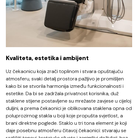
Kvaliteta, estetika i ambijent
Uz čekaonicu koja zrači toplinom i stvara opuštajuću
atmosferu, svaki detalj prostora pažljivo je promišljen
kako bi se stvorila harmonija između funkcionalnosti i
estetike. Da bi se zadržala privatnost korisnika, duž
staklene stijene postavljene su mrežaste zavjese u cijeloj
duljini, a prema čekaonici je oblikovana staklena opna od
poluprozirnog stakla u boji koje propušta svjetlost, a
brani direktne poglede. Staklo u tri tona element je koji
daje posebnu atmosferu čitavoj čekaonici: stvaraju se
različiti tonovi, kretajuće siluete i zanimljivi doživljaji, bez