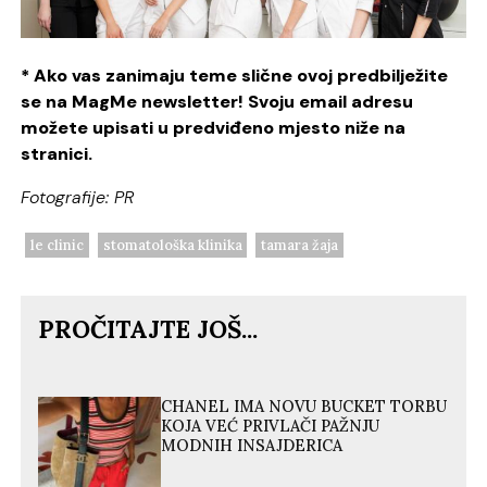
* Ako vas zanimaju teme slične ovoj predbilježite
se na MagMe newsletter! Svoju email adresu
možete upisati u predviđeno mjesto niže na
stranici.
Fotografije: PR
le clinic
stomatološka klinika
tamara žaja
PROČITAJTE JOŠ...
CHANEL IMA NOVU BUCKET TORBU
KOJA VEĆ PRIVLAČI PAŽNJU
MODNIH INSAJDERICA