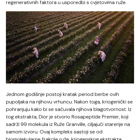
regenerativnih faktora u usporedbi s cvjetovima ruže.
Jednom godišnje postoji kratak period berbe ovih
pupoljaka na njihovu vrhuncu. Nakon toga, kriogenički se
pohranjuju kako bi se sačuvala njihova blagotvornost. Iz
tog ekstrakta, Dior je stvorio Rosapeptide Premier, koji
sadrži 99 molekula iz Ruže Granville, ciljajući starenje na
samom izvoru. Ovaj kompleks sastoji se od
biomolekularne frakcije ruže, kriogenskog ekstrakta