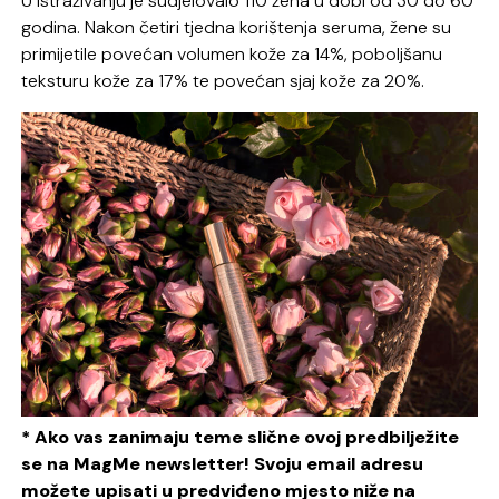
U istraživanju je sudjelovalo 110 žena u dobi od 30 do 60
godina. Nakon četiri tjedna korištenja seruma, žene su
primijetile povećan volumen kože za 14%, poboljšanu
teksturu kože za 17% te povećan sjaj kože za 20%.
* Ako vas zanimaju teme slične ovoj predbilježite
se na MagMe newsletter! Svoju email adresu
možete upisati u predviđeno mjesto niže na