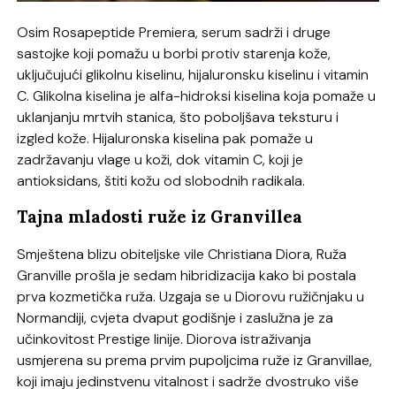
Osim Rosapeptide Premiera, serum sadrži i druge
sastojke koji pomažu u borbi protiv starenja kože,
uključujući glikolnu kiselinu, hijaluronsku kiselinu i vitamin
C. Glikolna kiselina je alfa-hidroksi kiselina koja pomaže u
uklanjanju mrtvih stanica, što poboljšava teksturu i
izgled kože. Hijaluronska kiselina pak pomaže u
zadržavanju vlage u koži, dok vitamin C, koji je
antioksidans, štiti kožu od slobodnih radikala.
Tajna mladosti ruže iz Granvillea
Smještena blizu obiteljske vile Christiana Diora, Ruža
Granville prošla je sedam hibridizacija kako bi postala
prva kozmetička ruža. Uzgaja se u Diorovu ružičnjaku u
Normandiji, cvjeta dvaput godišnje i zaslužna je za
učinkovitost Prestige linije. Diorova istraživanja
usmjerena su prema prvim pupoljcima ruže iz Granvillae,
koji imaju jedinstvenu vitalnost i sadrže dvostruko više