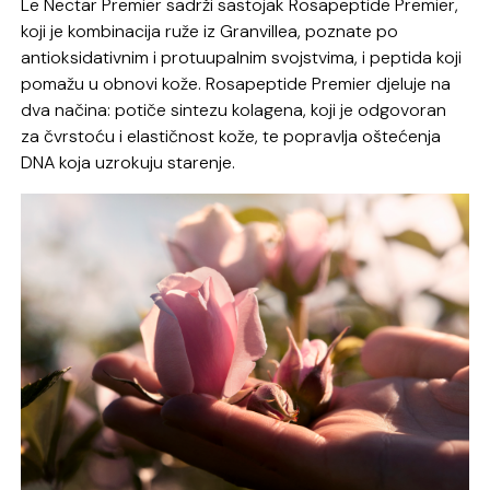
Le Nectar Premier sadrži sastojak Rosapeptide Premier,
koji je kombinacija ruže iz Granvillea, poznate po
antioksidativnim i protuupalnim svojstvima, i peptida koji
pomažu u obnovi kože. Rosapeptide Premier djeluje na
dva načina: potiče sintezu kolagena, koji je odgovoran
za čvrstoću i elastičnost kože, te popravlja oštećenja
DNA koja uzrokuju starenje.