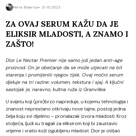
Petra Biberica
31.10.2023.
ZA OVAJ SERUM KAŽU DA JE
ELIKSIR MLADOSTI, A ZNAMO I
ZAŠTO!
Dior Le Nectar Premier nije samo još jedan anti-age
proizvod. On je obećanje da se može utjecati na bit
starenja i promijeniti njegov tijek. Ovaj moćni serum
djeluje na tri razine: volumen, tekstura i sjaj. A ključni
sastojak je, naravno, kultna ruža iz Granvillea
U svijetu koji (pre)brzo napreduje, u kojemu tehnologija i
znanost neprestano otkrivaju nove tajne, postoji jedna
želja koju svi dijelimo – pronalazak izvora mladosti. Kroz
stoljeća, ljudi su tragali za eliksirom koji bi zaustavio
vrijeme i vratio koži izgubljenu mladost. Dior je otišao