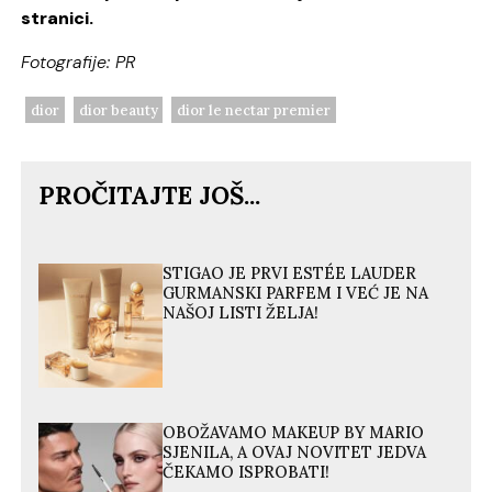
stranici.
Fotografije: PR
dior
dior beauty
dior le nectar premier
PROČITAJTE JOŠ...
STIGAO JE PRVI ESTÉE LAUDER
GURMANSKI PARFEM I VEĆ JE NA
NAŠOJ LISTI ŽELJA!
OBOŽAVAMO MAKEUP BY MARIO
SJENILA, A OVAJ NOVITET JEDVA
ČEKAMO ISPROBATI!