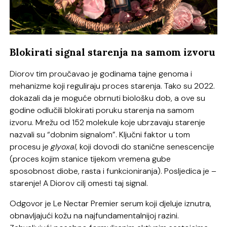
Blokirati signal starenja na samom izvoru
Diorov tim proučavao je godinama tajne genoma i
mehanizme koji reguliraju proces starenja. Tako su 2022.
dokazali da je moguće obrnuti biološku dob, a ove su
godine odlučili blokirati poruku starenja na samom
izvoru. Mrežu od 152 molekule koje ubrzavaju starenje
nazvali su “dobnim signalom”. Ključni faktor u tom
procesu je
glyoxal
, koji dovodi do stanične senescencije
(proces kojim stanice tijekom vremena gube
sposobnost diobe, rasta i funkcioniranja). Posljedica je –
starenje! A Diorov cilj omesti taj signal.
Odgovor je Le Nectar Premier serum koji djeluje iznutra,
obnavljajući kožu na najfundamentalnijoj razini.