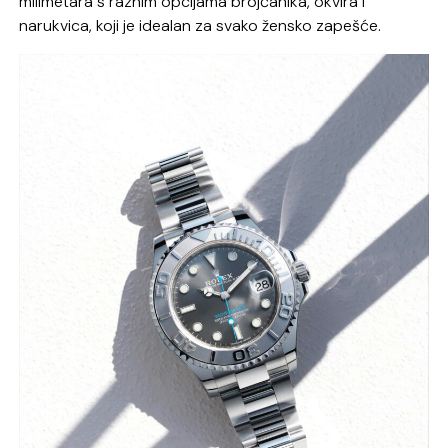
milimetara s raznim opcijama brojčanika, okvira i
narukvica, koji je idealan za svako žensko zapešće.