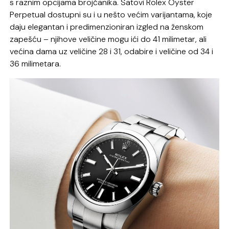
s raznim opcijama brojčanika. Satovi Rolex Oyster
Perpetual dostupni su i u nešto većim varijantama, koje
daju elegantan i predimenzioniran izgled na ženskom
zapešću – njihove veličine mogu ići do 41 milimetar, ali
većina dama uz veličine 28 i 31, odabire i veličine od 34 i
36 milimetara.