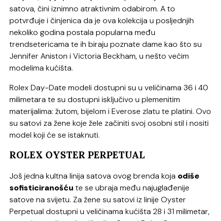
satova, čini iznimno atraktivnim odabirom. A to
potvrđuje i činjenica da je ova kolekcija u posljednjih
nekoliko godina postala popularna među
trendsetericama te ih biraju poznate dame kao što su
Jennifer Aniston i Victoria Beckham, u nešto većim
modelima kućišta.
Rolex Day-Date modeli dostupni su u veličinama 36 i 40
milimetara te su dostupni isključivo u plemenitim
materijalima: žutom, bijelom i Everose zlatu te platini. Ovo
su satovi za žene koje žele začiniti svoj osobni stil i nositi
model koji će se istaknuti.
ROLEX OYSTER PERPETUAL
Još jedna kultna linija satova ovog brenda koja
odiše
sofisticiranošću
te se ubraja među najuglađenije
satove na svijetu. Za žene su satovi iz linije Oyster
Perpetual dostupni u veličinama kućišta 28 i 31 milimetar,