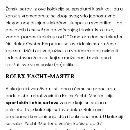
Ženski satovi iz ove kolekcije su apsolutni klasik koji idu u
korak s vremenom te se zbog svog vrlo jednostavno i
elegantnog dizajna s lakoćom uklapaju u sve prilike – od
poslovnih i
casual
pa do večernjeg izlaska.
Isto tako,
vodootpornost kolekcije od 100 metara dubine također
čini Rolex Oyster Perpetual satove idealnima za žene
koje su fizički aktivne, uživaju u vodenim sportovima ili
jednostavno žele sat koji se može nositi svaki dan i
izdržati sve vremenske (ne)prilike.
ROLEX YACHT-MASTER
A ako je aktivan životni stil ono u čemu se pronalazite,
onda biste trebali zaviriti u Rolex Yacht-Master liniju
sportskih i chic satova
za one koje su stalno u
pokretu. Ta je kolekcija satova dokaz Rolexove
predanosti kombiniranju stila i funkcionalnosti. U kolekciji
se nalazi Yacht-Master u veličini kućišta od 37