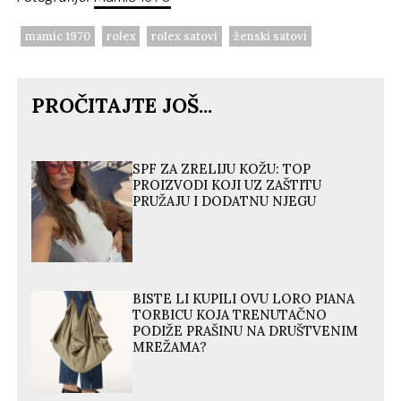
mamic 1970
rolex
rolex satovi
ženski satovi
PROČITAJTE JOŠ...
SPF ZA ZRELIJU KOŽU: TOP
PROIZVODI KOJI UZ ZAŠTITU
PRUŽAJU I DODATNU NJEGU
BISTE LI KUPILI OVU LORO PIANA
TORBICU KOJA TRENUTAČNO
PODIŽE PRAŠINU NA DRUŠTVENIM
MREŽAMA?