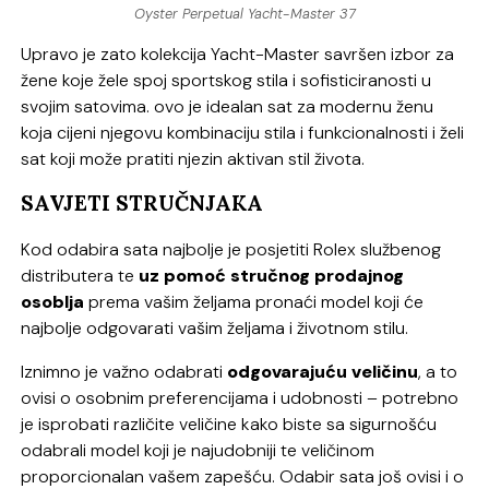
Oyster Perpetual Yacht-Master 37
Upravo je zato kolekcija Yacht-Master savršen izbor za
žene koje žele spoj sportskog stila i sofisticiranosti u
svojim satovima. ovo je idealan sat za modernu ženu
koja cijeni njegovu kombinaciju stila i funkcionalnosti i želi
sat koji može pratiti njezin aktivan stil života.
SAVJETI STRUČNJAKA
Kod odabira sata najbolje je posjetiti Rolex službenog
distributera te
uz pomoć stručnog prodajnog
osoblja
prema vašim željama pronaći model koji će
najbolje odgovarati vašim željama i životnom stilu.
Iznimno je važno odabrati
odgovarajuću veličinu
, a to
ovisi o osobnim preferencijama i udobnosti – potrebno
je isprobati različite veličine kako biste sa sigurnošću
odabrali model koji je najudobniji te veličinom
proporcionalan vašem zapešću. Odabir sata još ovisi i o