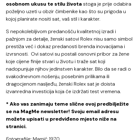
osobnom ukusu te stilu života
stoga je prije odabira
poželjno uzeti u obzir čimbenike kao što su prigoda u
kojoj planirate nositi sat, vaš stil i karakter.
S nepokolebljivom predanošću kvalitetnoj izradi i
pažnjom za detalje, ženski satovi Rolex nisu samo simbol
prestiža već i dokaz predanosti brenda inovacijama i
izvrsnosti. Ovi satovi su postali osnovni pribor za žene
koje cijene finije stvari u životu i traže sat koji
nadopunjuje njihov jedinstven karakter. Bilo da se radi o
svakodnevnom nošenju, posebnim prilikama ili
dragocjenom nasljeđu, ženski Rolex sat je doista
izvanredna investicija koja će izdržati test vremena.
* Ako vas zanimaju teme slične ovoj predbilježite
se na MagMe newsletter! Svoju email adresu
možete upisati u predviđeno mjesto niže na
stranici.
Fotografije:
Mamić 1970