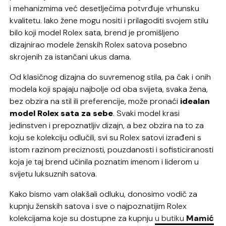
i mehanizmima već desetljećima potvrđuje vrhunsku
kvalitetu. Iako žene mogu nositi i prilagoditi svojem stilu
bilo koji model Rolex sata, brend je promišljeno
dizajnirao modele ženskih Rolex satova posebno
skrojenih za istančani ukus dama.
Od klasičnog dizajna do suvremenog stila, pa čak i onih
modela koji spajaju najbolje od oba svijeta, svaka žena,
bez obzira na stil ili preferencije, može pronaći
idealan
model Rolex sata za sebe
. Svaki model krasi
jedinstven i prepoznatljiv dizajn, a bez obzira na to za
koju se kolekciju odlučili, svi su Rolex satovi izrađeni s
istom razinom preciznosti, pouzdanosti i sofisticiranosti
koja je taj brend učinila poznatim imenom i liderom u
svijetu luksuznih satova.
Kako bismo vam olakšali odluku, donosimo vodič za
kupnju ženskih satova i sve o najpoznatijim Rolex
kolekcijama koje su dostupne za kupnju
u butiku
Mamić