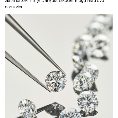
zlatni satovi iz linije Datejust također mogu imati ovu
narukvicu.