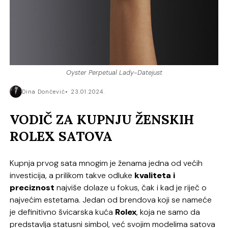
Oyster Perpetual Lady-Datejust
Dina Dončević
23.01.2024.
VODIČ ZA KUPNJU ŽENSKIH
ROLEX SATOVA
Kupnja prvog sata mnogim je ženama jedna od većih
investicija, a prilikom takve odluke
kvaliteta i
preciznost
najviše dolaze u fokus, čak i kad je riječ o
najvećim estetama. Jedan od brendova koji se nameće
je definitivno švicarska kuća
Rolex
, koja ne samo da
predstavlja statusni simbol, već svojim modelima satova