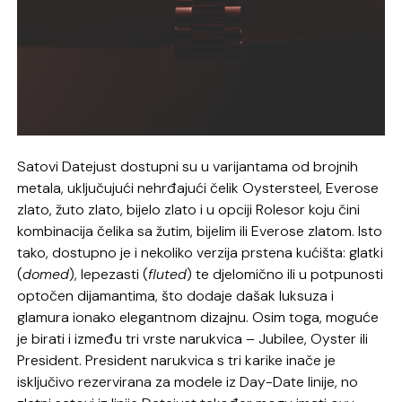
Satovi Datejust dostupni su u varijantama od brojnih
metala, uključujući nehrđajući čelik Oystersteel, Everose
zlato, žuto zlato, bijelo zlato i u opciji Rolesor koju čini
kombinacija čelika sa žutim, bijelim ili Everose zlatom. Isto
tako, dostupno je i nekoliko verzija prstena kućišta: glatki
(
domed
), lepezasti (
fluted
) te djelomično ili u potpunosti
optočen dijamantima, što dodaje dašak luksuza i
glamura ionako elegantnom dizajnu. Osim toga, moguće
je birati i između tri vrste narukvica – Jubilee, Oyster ili
President. President narukvica s tri karike inače je
isključivo rezervirana za modele iz Day-Date linije, no