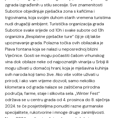
zgrada izgrađenih u stilu secesije. Sve znamenitosti
Subotice objedinjuje pješačka zona s kafićima i
trgovinama, koja svojim duhom starih vremena turistima
nudi drugačiji ambijent. Turistička organizacija grada
Subotice svake srijede od 10h i svake subote od 13h
organizira „Besplatne pješačke ture“ čiji je cilj lakše
upoznavanje grada. Polazna točka ovih obilazaka je
Plava fontana koja se nalazi u neposrednoj blizini
Vijećnice. Gosti se mogu počastiti čašom vrhunskog
vina dok obilaze neke od najpoznatijih vinarija u Srbiji ili
mogu uživati ​​u domaćoj hrani, koja je mješavina kuhinja
svih naroda koji tamo žive. Ako više volite uživati ​​u
prirodi, i ako vam vrijeme dozvoli, samo nekoliko
kilometara od grada nalaze se zaštićena prirodna
područja, farme, staje i slikovita sela. „Winter Fest“
održava se u centru grada od 4. prosinca do 8. siječnja
2024. te će posjetiteljima ponuditi razne gurmanske
specijalitete, rukotvorine i mnoge druge zanimljivosti.