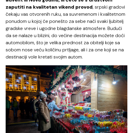
zaputiti na kvalitetan vikend provod
, srpski gradovi
čekaju vas otvorenih ruku, sa suvremenom i kvalitetnom
ponudom u kojoj će ponešto za sebe naći svaki ljubitelj
gradske vreve i ugodne blagdanske atmosfere. Budući
da se nalaze u blizini, do većine destinacija možete doći
automobilom, što je velika prednost za obitelji koje sa
sobom nose veću količinu prtljage, ali i za one koji se na
destinaciji vole kretati svojim autom.