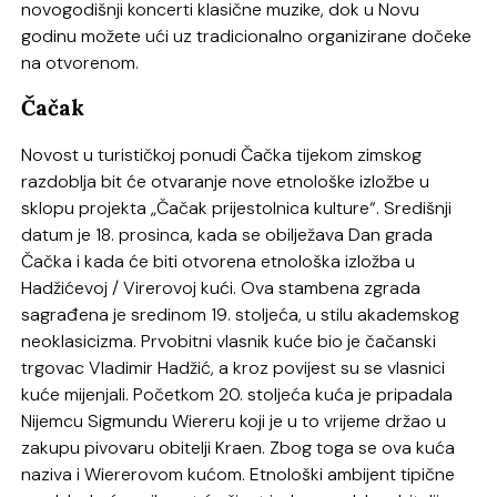
novogodišnji koncerti klasične muzike, dok u Novu
godinu možete ući uz tradicionalno organizirane dočeke
na otvorenom.
Čačak
Novost u turističkoj ponudi Čačka tijekom zimskog
razdoblja bit će otvaranje nove etnološke izložbe u
sklopu projekta „Čačak prijestolnica kulture“. Središnji
datum je 18. prosinca, kada se obilježava Dan grada
Čačka i kada će biti otvorena etnološka izložba u
Hadžićevoj / Virerovoj kući. Ova stambena zgrada
sagrađena je sredinom 19. stoljeća, u stilu akademskog
neoklasicizma. Prvobitni vlasnik kuće bio je čačanski
trgovac Vladimir Hadžić, a kroz povijest su se vlasnici
kuće mijenjali. Početkom 20. stoljeća kuća je pripadala
Nijemcu Sigmundu Wiereru koji je u to vrijeme držao u
zakupu pivovaru obitelji Kraen. Zbog toga se ova kuća
naziva i Wiererovom kućom. Etnološki ambijent tipične