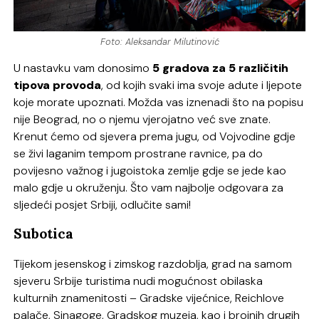
Foto: Aleksandar Milutinović
U nastavku vam donosimo
5 gradova za 5 različitih
tipova provoda
, od kojih svaki ima svoje adute i ljepote
koje morate upoznati. Možda vas iznenadi što na popisu
nije Beograd, no o njemu vjerojatno već sve znate.
Krenut ćemo od sjevera prema jugu, od Vojvodine gdje
se živi laganim tempom prostrane ravnice, pa do
povijesno važnog i jugoistoka zemlje gdje se jede kao
malo gdje u okruženju. Što vam najbolje odgovara za
sljedeći posjet Srbiji, odlučite sami!
Subotica
Tijekom jesenskog i zimskog razdoblja, grad na samom
sjeveru Srbije turistima nudi mogućnost obilaska
kulturnih znamenitosti – Gradske vijećnice, Reichlove
palače, Sinagoge, Gradskog muzeja, kao i brojnih drugih