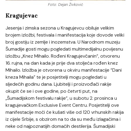
Foto: Dejan Živković
Kragujevac
Jesenja i zimska sezona u Kragujevcu obiluje velikim
brojem izložbi, festivala i manifestacija koje dovode veliki
broj gostiju iz zemlje i inozemstva. U Narodnom muzeju
Šumadije gosti mogu pogledati multimedijalnu povijesnu
izložbu „Knez Mihailo. Rođeni Kragujevčanin“, otvorenu
16. rujna, na dan kada je prije dva stoljeća rođen knez
Mihailo. Izložba je otvorena u okviru manifestacije “Dani
kneza Mihaila” te je posjetitelji mogu pogledati u
sljedećih godinu dana. Ljubitelji i proizvođači rakije
okupit će se i ove godine, po četvrti put, na
„Šumadijskom festivalu rakije“, u subotu 2. prosinca u
kragujevačkom Exclusive Event Centru. Posjetitelji ove
manifestacije moći će kušati više od 120 vrhunskih rakija
iz cijele Srbije, s obzirom na to da su među izlagačima i
neke od najpoznatijih domaćih destilerija. Šumadijski