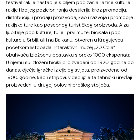
festival rakije nastao je s ciljem podizanja razine kulture
rakije i boljeg pozicioniranja destilerija kroz promociju,
distribuciju i prodaju proizvoda, kao i razvoja i promocije
rakijske ture kao posebnog turističkog proizvoda. A za
ljubitelje pop kulture, tu je i prvi muzej bicikala i pop
kulture u Srbiji, ali i na Balkanu, otvoren u Kragujevcu
početkom listopada. Interaktivni muzej „20 Cola”
obuhvaća izložbenu postavku s preko 1000 eksponata.
U njemu su izloženi bicikli proizvedeni od 1920. godine do
danas, dječje igračke iz cijelog svijeta, proizvedene od
1900. godine, kao i stripovi, video igre te tehnički uređaji
proizvedeni u drugoj polovini prošlog stoljeća.