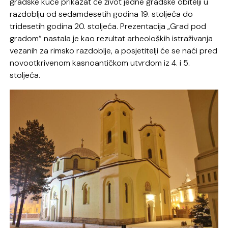
gradske kuće prikazat će život jedne gradske obitelji u
razdoblju od sedamdesetih godina 19. stoljeća do
tridesetih godina 20. stoljeća. Prezentacija „Grad pod
gradom“ nastala je kao rezultat arheoloških istraživanja
vezanih za rimsko razdoblje, a posjetitelji će se naći pred
novootkrivenom kasnoantičkom utvrdom iz 4. i 5.
stoljeća.