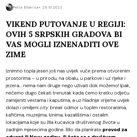
Petra Biberica
29.10.2023.
VIKEND PUTOVANJE U REGIJI:
OVIH 5 SRPSKIH GRADOVA BI
VAS MOGLI IZNENADITI OVE
ZIME
Iznimno topla jesen još nas uvijek vuče prema otvorenim
prostorima – u prirodu, na obalu, u parkove i uz rijeke i
jezera… nema nam druge nego uživati dok možemo! Ipak,
nećemo dugo čekati trenutak kada ćemo kratku odjeću
zamijeniti vestama i kaputima, a uz hladnije vrijeme uvijek
dolazi i omiljeni
city break
odmor u toplim restoranima,
kafićima, muzejima, kinima, kazalištima i ostalim
lokacijama koje su žila kucavica društvenog života u
zadnjim mjesecima godine. Bilo da planirate
provod za
advent ili Novu godinu, ili ćete se s društvom