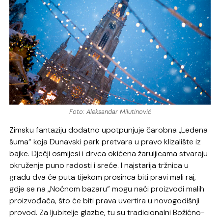
Foto: Aleksandar Milutinović
Zimsku fantaziju dodatno upotpunjuje čarobna „Ledena
šuma“ koja Dunavski park pretvara u pravo klizalište iz
bajke. Dječji osmijesi i drvca okićena žaruljicama stvaraju
okruženje puno radosti i sreće. I najstarija tržnica u
gradu dva će puta tijekom prosinca biti pravi mali raj,
gdje se na „Noćnom bazaru“ mogu naći proizvodi malih
proizvođača, što će biti prava uvertira u novogodišnji
provod. Za ljubitelje glazbe, tu su tradicionalni Božićno-