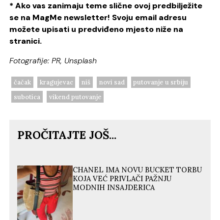
* Ako vas zanimaju teme slične ovoj predbilježite
se na MagMe newsletter! Svoju email adresu
možete upisati u predviđeno mjesto niže na
stranici.
Fotografije: PR, Unsplash
čačak
kragujevac
niš
novi sad
putovanje u srbiju
subotica
vikend putovanje
PROČITAJTE JOŠ...
CHANEL IMA NOVU BUCKET TORBU
KOJA VEĆ PRIVLAČI PAŽNJU
MODNIH INSAJDERICA