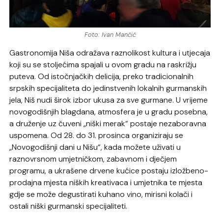
Foto: Ivan Mančić
Gastronomija Niša odražava raznolikost kultura i utjecaja
koji su se stoljećima spajali u ovom gradu na raskrižju
puteva. Od istočnjačkih delicija, preko tradicionalnih
srpskih specijaliteta do jedinstvenih lokalnih gurmanskih
jela, Niš nudi širok izbor ukusa za sve gurmane. U vrijeme
novogodišnjih blagdana, atmosfera je u gradu posebna,
a druženje uz čuveni „niški merak“ postaje nezaboravna
uspomena. Od 28. do 31. prosinca organiziraju se
„Novogodišnji dani u Nišu“, kada možete uživati ​​u
raznovrsnom umjetničkom, zabavnom i dječjem
programu, a ukrašene drvene kućice postaju izložbeno-
prodajna mjesta niških kreativaca i umjetnika te mjesta
gdje se može degustirati kuhano vino, mirisni kolači i
ostali niški gurmanski specijaliteti.