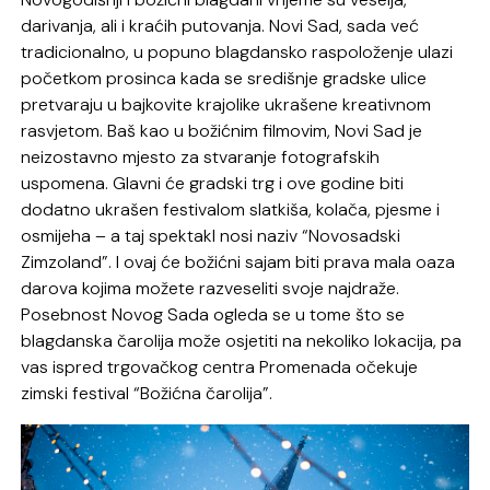
darivanja, ali i kraćih putovanja. Novi Sad, sada već
tradicionalno, u popuno blagdansko raspoloženje ulazi
početkom prosinca kada se središnje gradske ulice
pretvaraju u bajkovite krajolike ukrašene kreativnom
rasvjetom. Baš kao u božićnim filmovim, Novi Sad je
neizostavno mjesto za stvaranje fotografskih
uspomena. Glavni će gradski trg i ove godine biti
dodatno ukrašen festivalom slatkiša, kolača, pjesme i
osmijeha – a taj spektakl nosi naziv “Novosadski
Zimzoland”. I ovaj će božićni sajam biti prava mala oaza
darova kojima možete razveseliti svoje najdraže.
Posebnost Novog Sada ogleda se u tome što se
blagdanska čarolija može osjetiti na nekoliko lokacija, pa
vas ispred trgovačkog centra Promenada očekuje
zimski festival “Božićna čarolija”.