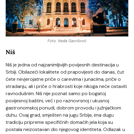
Foto: Neda Gavrilović
Niš
Niš je jedna od najzanimljivijih povijesnih destinacija u
Srbiji. Obilazeći lokalitete od prapovijesti do danas, čut
ćete nevjerojatne priče o carevima i junacima, priče o
stradanju, ali i priče o hrabrosti koje nikoga neće ostaviti
ravnodušnim. Niš nije poznat samo po bogatoj
povijesnoj baštini, već i po raznovrsnoj i ukusnoj
gastronomskoj ponudi, dobrom provodu i južnjačkom
duhu. Ovaj grad, smješten na jugu Srbije, ima dugu
tradiciju pripreme specifičnih domaćih jela koja su
postala neizostavan dio njegovog identiteta. Odlazak u