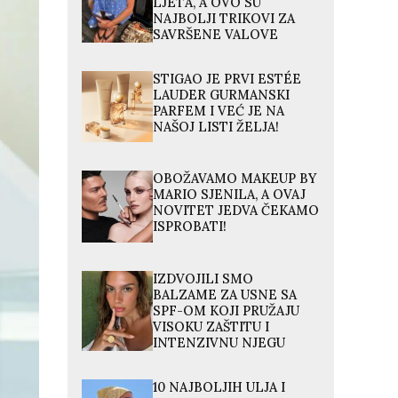
LJETA, A OVO SU
NAJBOLJI TRIKOVI ZA
SAVRŠENE VALOVE
STIGAO JE PRVI ESTÉE
LAUDER GURMANSKI
PARFEM I VEĆ JE NA
NAŠOJ LISTI ŽELJA!
OBOŽAVAMO MAKEUP BY
MARIO SJENILA, A OVAJ
NOVITET JEDVA ČEKAMO
ISPROBATI!
IZDVOJILI SMO
BALZAME ZA USNE SA
SPF-OM KOJI PRUŽAJU
VISOKU ZAŠTITU I
INTENZIVNU NJEGU
10 NAJBOLJIH ULJA I