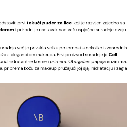
dstaviti prvi
tekući puder za lice
, koji je razvijen zajedno sa
aderom
i prirodni je nastavak sad već uspješne suradnje dvaju
suradnja već je privukla veliku pozornost s nekoliko izvanrednih
kože s elegancijom makeupa. Prvi proizvod suradnje je
Cell
ibrid hidratantne kreme i
primera
. Obogaćen papaja enzimima,
 priprema kožu za makeup pružajući joj sjaj, hidrataciju i zag