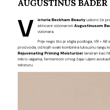
AUGUSTINUS BADER
V
ictoria Beckham Beauty
uskoro će pre
skincare
vizionarom
Augustinusom B
vizionara.
Prije nego što je stigla podloga, VB × AB 
proizvoda, od kojih svaki kombinira luksuznu njegu 
Rejuvenating Priming Moisturizer
lansiran kao h
mikro-algama, fermentom crnog čaja i uljem avokada,
teksturu.