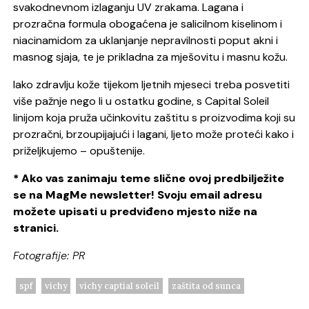
svakodnevnom izlaganju UV zrakama. Lagana i
prozračna formula obogaćena je salicilnom kiselinom i
niacinamidom za uklanjanje nepravilnosti poput akni i
masnog sjaja, te je prikladna za mješovitu i masnu kožu.
Iako zdravlju kože tijekom ljetnih mjeseci treba posvetiti
više pažnje nego li u ostatku godine, s Capital Soleil
linijom koja pruža učinkovitu zaštitu s proizvodima koji su
prozračni, brzoupijajući i lagani, ljeto može proteći kako i
priželjkujemo – opuštenije.
* Ako vas zanimaju teme slične ovoj predbilježite
se na MagMe newsletter! Svoju email adresu
možete upisati u predviđeno mjesto niže na
stranici.
Fotografije: PR
spf
vichy
vichy captial soleil
zaštita od sunca