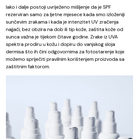
Iako i dalje postoji uvriježeno mišljenje da je SPF
rezerviran samo za ljetne mjesece kada smo izloženiji
sunčevim zrakama i kada je intenzitet UV zračenja
najjači, bez obzira na dob ili tip kože, zaštita kože od
sunca važna je tijekom čitave godine. Zrake iz UVA
spektra prodiru u kožu i dopiru do vanjskog sloja
dermisa što ih čini odgovornima za fotostarenje koje
možemo spriječiti pravilnim korištenjem proizvoda sa
zaštitnim faktorom.