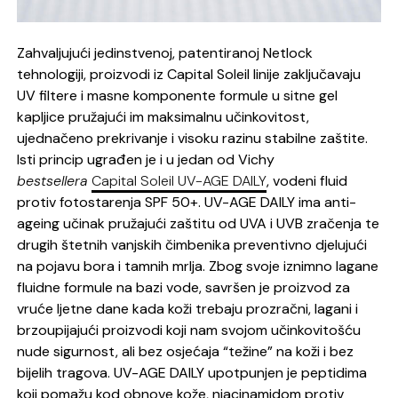
Zahvaljujući jedinstvenoj, patentiranoj Netlock
tehnologiji, proizvodi iz Capital Soleil linije zaključavaju
UV filtere i masne komponente formule u sitne gel
kapljice pružajući im maksimalnu učinkovitost,
ujednačeno prekrivanje i visoku razinu stabilne zaštite.
Isti princip ugrađen je i u jedan od Vichy
bestsellera
Capital Soleil UV-AGE DAILY
, vodeni fluid
protiv fotostarenja SPF 50+. UV-AGE DAILY ima anti-
ageing učinak pružajući zaštitu od UVA i UVB zračenja te
drugih štetnih vanjskih čimbenika preventivno djelujući
na pojavu bora i tamnih mrlja. Zbog svoje iznimno lagane
fluidne formule na bazi vode, savršen je proizvod za
vruće ljetne dane kada koži trebaju prozračni, lagani i
brzoupijajući proizvodi koji nam svojom učinkovitošću
nude sigurnost, ali bez osjećaja “težine” na koži i bez
bijelih tragova. UV-AGE DAILY upotpunjen je peptidima
koji pomažu kod obnove kože, niacinamidom protiv