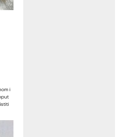
mom i
oput
stiti