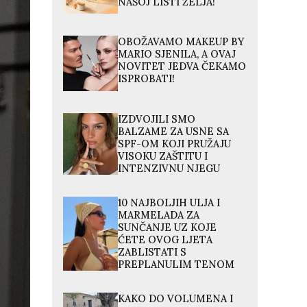
NAŠOJ LISTI ŽELJA!
OBOŽAVAMO MAKEUP BY
MARIO SJENILA, A OVAJ
NOVITET JEDVA ČEKAMO
ISPROBATI!
IZDVOJILI SMO
BALZAME ZA USNE SA
SPF-OM KOJI PRUŽAJU
VISOKU ZAŠTITU I
INTENZIVNU NJEGU
10 NAJBOLJIH ULJA I
MARMELADA ZA
SUNČANJE UZ KOJE
ĆETE OVOG LJETA
ZABLISTATI S
PREPLANULIM TENOM
KAKO DO VOLUMENA I