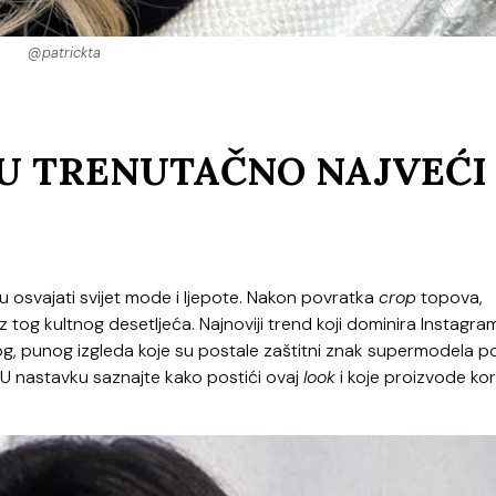
@patrickta
 SU TRENUTAČNO NAJVEĆI
u osvajati svijet mode i ljepote. Nakon povratka
crop
topova,
 iz tog kultnog desetljeća. Najnoviji trend koji dominira Instagra
g, punog izgleda koje su postale zaštitni znak supermodela p
 U nastavku saznajte kako postići ovaj
look
i koje proizvode kori