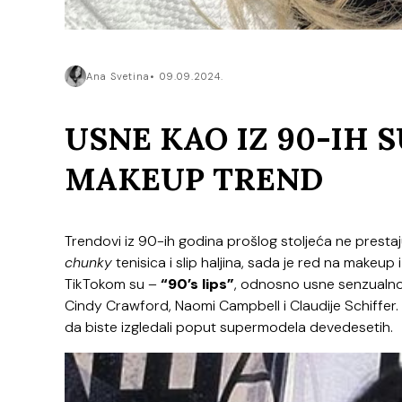
Ana Svetina
09.09.2024.
USNE KAO IZ 90-IH
MAKEUP TREND
Trendovi iz 90-ih godina prošlog stoljeća ne prestaj
chunky
tenisica i slip haljina, sada je red na makeup
TikTokom su –
“90’s lips”
, odnosno usne senzualno
Cindy Crawford, Naomi Campbell i Claudije Schiffer.
da biste izgledali poput supermodela devedesetih.