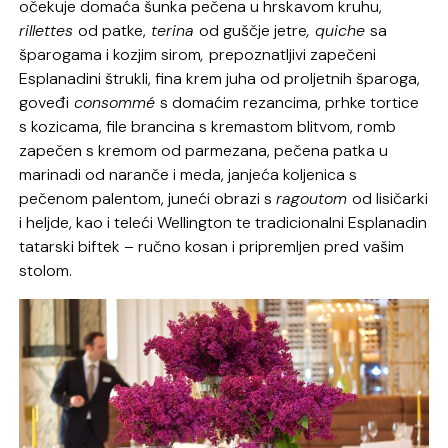
očekuje domaća šunka pečena u hrskavom kruhu,
rillettes
od patke,
terina
od guščje jetre
, quiche
sa
šparogama i kozjim sirom
,
prepoznatljivi zapečeni
Esplanadini štrukli, fina krem juha od proljetnih šparoga,
goveđi
consommé
s domaćim rezancima, prhke tortice
s kozicama, file brancina s kremastom blitvom, romb
zapečen s kremom od parmezana, pečena patka u
marinadi od naranče i meda, janjeća koljenica s
pečenom palentom, juneći obrazi s
ragoutom
od lisičarki
i heljde, kao i teleći Wellington te tradicionalni Esplanadin
tatarski biftek – ručno kosan i pripremljen pred vašim
stolom.