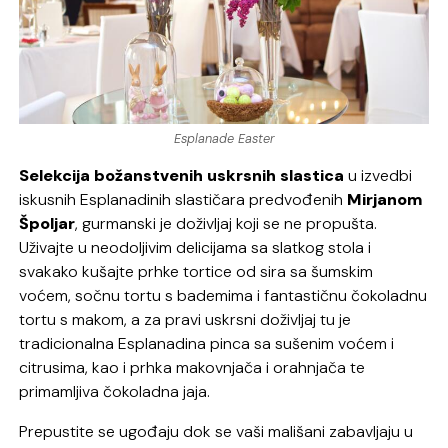
Esplanade Easter
Selekcija božanstvenih uskrsnih slastica
u izvedbi
iskusnih Esplanadinih slastičara predvođenih
Mirjanom
Špoljar
, gurmanski je doživljaj koji se ne propušta.
Uživajte u neodoljivim delicijama sa slatkog stola i
svakako kušajte prhke tortice od sira sa šumskim
voćem, sočnu tortu s bademima i fantastičnu čokoladnu
tortu s makom, a za pravi uskrsni doživljaj tu je
tradicionalna Esplanadina pinca sa sušenim voćem i
citrusima, kao i prhka makovnjača i orahnjača te
primamljiva čokoladna jaja.
Prepustite se ugođaju dok se vaši mališani zabavljaju u