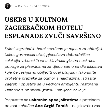
Dina Dončević
14.03.2024.
USKRS U KULTNOM
ZAGREBAČKOM HOTELU
ESPLANADE ZVUČI SAVRŠENO
Kultni zagrebački hotel savršeno je mjesto za obiteljski
Uskrs: gurmanski užici, pjenušava dobrodošlica,
selekcija vrhunskih vina, klavirska glazba i uskrsna
potraga za pisanicama za djecu samo su dio iskustva
koje će zasigurno obilježiti ovaj blagdan. Iskoristite
proljetne praznike za odmor s najdražima, istražite
Zagreb i opustite se u vedrom ambijentu restorana
Zinfandel’s uz slasnu gozbu i omiljene delicije.
Prepustite se
uskrsnim specijalitetima
s potpisom
poznate
chefice
Ane Grgić Tomić
– na jelovniku vas