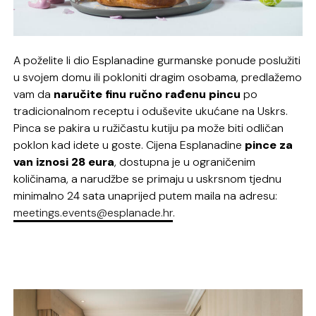
A poželite li dio Esplanadine gurmanske ponude poslužiti
u svojem domu ili pokloniti dragim osobama, predlažemo
vam da
naručite finu ručno rađenu pincu
po
tradicionalnom receptu i oduševite ukućane na Uskrs.
Pinca se pakira u ružičastu kutiju pa može biti odličan
poklon kad idete u goste. Cijena Esplanadine
pince za
van iznosi 28 eura
, dostupna je u ograničenim
količinama, a narudžbe se primaju u uskrsnom tjednu
minimalno 24 sata unaprijed putem maila na adresu:
meetings.events@esplanade.hr
.