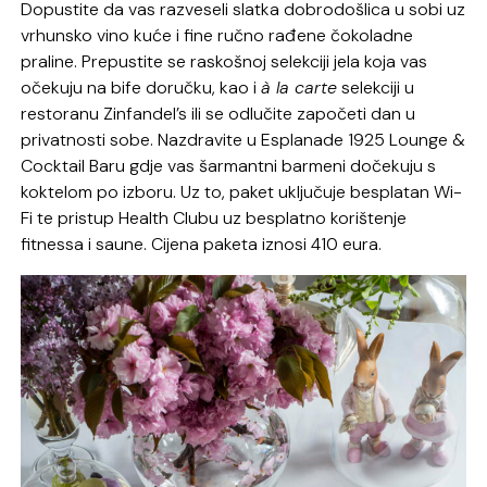
Dopustite da vas razveseli slatka dobrodošlica u sobi uz
vrhunsko vino kuće i fine ručno rađene čokoladne
praline. Prepustite se raskošnoj selekciji jela koja vas
očekuju na bife doručku, kao i
à la carte
selekciji u
restoranu Zinfandel’s ili se odlučite započeti dan u
privatnosti sobe. Nazdravite u Esplanade 1925 Lounge &
Cocktail Baru gdje vas šarmantni barmeni dočekuju s
koktelom po izboru. Uz to, paket uključuje besplatan Wi-
Fi te pristup Health Clubu uz besplatno korištenje
fitnessa i saune. Cijena paketa iznosi 410 eura.