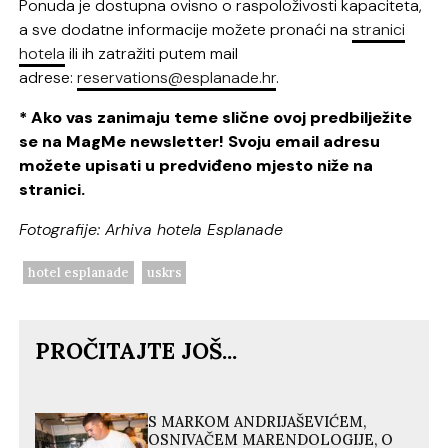
Ponuda je dostupna ovisno o raspoloživosti kapaciteta,
a sve dodatne informacije možete pronaći na
stranici
hotela
ili ih zatražiti putem mail
adrese:
reservations@esplanade.hr
.
* Ako vas zanimaju teme slične ovoj predbilježite
se na MagMe newsletter! Svoju email adresu
možete upisati u predviđeno mjesto niže na
stranici.
Fotografije: Arhiva hotela Esplanade
hotel esplanade
uskrs
PROČITAJTE JOŠ...
S MARKOM ANDRIJAŠEVIĆEM,
OSNIVAČEM MARENDOLOGIJE, O