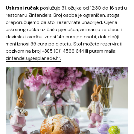
Uskrsni ručak
poslužuje 31. ožujka od 12:30 do 16 sati u
restoranu Zinfandel’s. Broj osoba je ograničen, stoga
preporučujemo da stol rezervirate unaprijed. Cijena
uskrsnog ručka uz čašu pjenušca, animaciju za djecu i
klavirsku izvedbu iznosi 145 eura po osobi, dok dječji
meni iznosi 85 eura po djetetu. Stol možete rezervirati
pozivom na broj +385 (0)1 4566 644 ili putem maila:
zinfandels@esplanade.hr
.