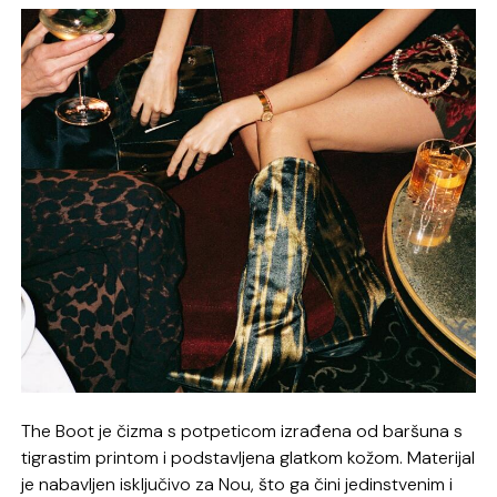
The Boot je čizma s potpeticom izrađena od baršuna s
tigrastim printom i podstavljena glatkom kožom. Materijal
je nabavljen isključivo za Nou, što ga čini jedinstvenim i