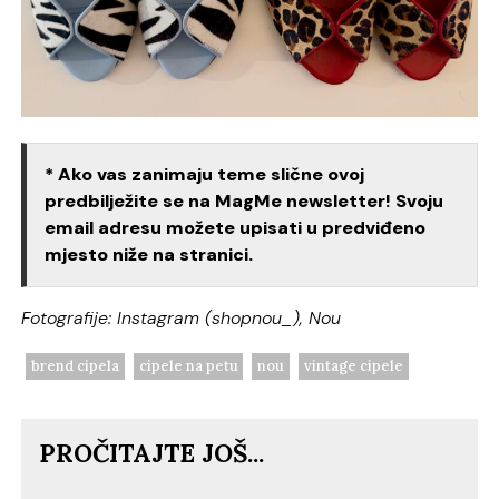
* Ako vas zanimaju teme slične ovoj
predbilježite se na MagMe newsletter! Svoju
email adresu možete upisati u predviđeno
mjesto niže na stranici.
Fotografije: Instagram (shopnou_), Nou
brend cipela
cipele na petu
nou
vintage cipele
PROČITAJTE JOŠ...