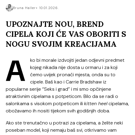
Bruna Haller
10.01.2026.
UPOZNAJTE NOU, BREND
CIPELA KOJI ĆE VAS OBORITI S
NOGU SVOJIM KREACIJAMA
A
ko bi morale izdvojiti jedan odjevni predmet
kojeg nikada nije dosta u ormaru i za koji
ćemo uvijek pronaći mjesta, onda su to
cipele. Baš kao i Carrie Bradshaw iz
popularne serije “Seks i grad” i mi smo opčinjene
atraktivnim cipelama s potpeticom. Bilo da se radi o
salonkama s visokom potpeticom ili
kitten heel
cipelama,
obožavamo ih nositi tijekom svih godišnjih doba.
Ako ste trenutačno u potrazi za cipelama, a želite neki
poseban model, koji nemaju baš svi, otkrivamo vam