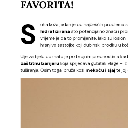
FAVORITA!
S
uha koža jedan je od najčešćih problema s 
hidratizirana
što potencijalno znači i pr
vrijeme je da to promijenite. Iako su losioni
hranjive sastojke koji dubinski prodiru u 
Ulje za tijelo poznato je po brojnim prednostima kada 
zaštitnu barijeru
koja sprječava gubitak vlage – iz
tuširanja. Osim toga, pruža koži
mekoću i sjaj
te joj