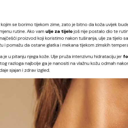
kojim se borimo tijekom zime, zato je bitno da koža uvijek bud
omjenu rutine. Ako vam
ulje za tijelo
još nije postalo dio te ruti
 najčešći proizvod koji koristimo nakon tuširanja, ulje za tijelo s
kožu i pomažu da ostane glatka i mekana tijekom zimskih temper
je u pitanju njega kože. Ulje pruža intenzivnu hidrataciju jer
f
 tog razloga najbolje ga je nanositi na vlažnu kožu odmah nako
 daje sjajan i zdrav izgled.