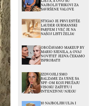
LJETA, A OVO SU
NAJBOLJI TRIKOVI ZA
SAVRŠENE VALOVE
STIGAO JE PRVI ESTÉE
LAUDER GURMANSKI
PARFEM I VEĆ JE NA
NAŠOJ LISTI ŽELJA!
OBOŽAVAMO MAKEUP BY
MARIO SJENILA, A OVAJ
NOVITET JEDVA ČEKAMO
ISPROBATI!
IZDVOJILI SMO
BALZAME ZA USNE SA
SPF-OM KOJI PRUŽAJU
VISOKU ZAŠTITU I
INTENZIVNU NJEGU
10 NAJBOLJIH ULJA I