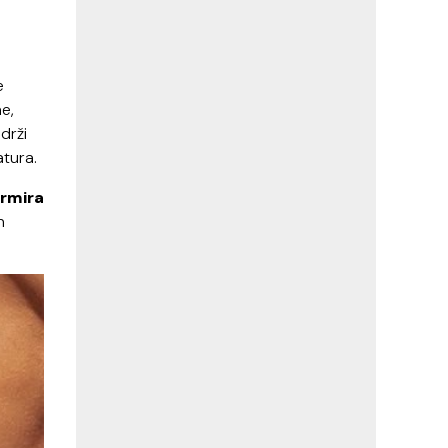
e
ne,
adrži
atura.
ormira
n