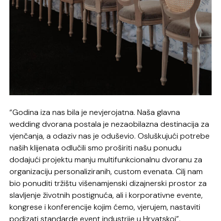
“Godina iza nas bila je nevjerojatna. Naša glavna
wedding dvorana postala je nezaobilazna destinacija za
vjenčanja, a odaziv nas je oduševio. Osluškujući potrebe
naših klijenata odlučili smo proširiti našu ponudu
dodajući projektu manju multifunkcionalnu dvoranu za
organizaciju personaliziranih, custom evenata. Cilj nam
bio ponuditi tržištu višenamjenski dizajnerski prostor za
slavljenje životnih postignuća, ali i korporativne evente,
kongrese i konferencije kojim ćemo, vjerujem, nastaviti
podizati standarde event industrije u Hrvatskoj”,