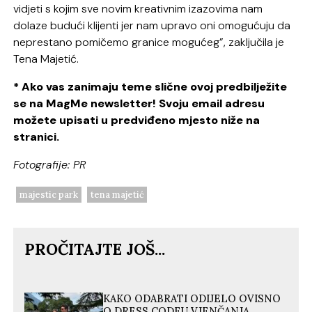
vidjeti s kojim sve novim kreativnim izazovima nam
dolaze budući klijenti jer nam upravo oni omogućuju da
neprestano pomičemo granice mogućeg”, zaključila je
Tena Majetić.
* Ako vas zanimaju teme slične ovoj predbilježite
se na MagMe newsletter! Svoju email adresu
možete upisati u predviđeno mjesto niže na
stranici.
Fotografije: PR
majestic park
tena majetić
PROČITAJTE JOŠ...
KAKO ODABRATI ODIJELO OVISNO
O DRESS CODEU VJENČANJA,