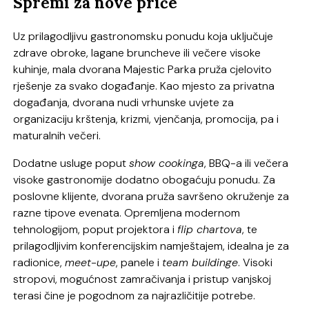
Spremi za nove priče
Uz prilagodljivu gastronomsku ponudu koja uključuje
zdrave obroke, lagane bruncheve ili večere visoke
kuhinje, mala dvorana Majestic Parka pruža cjelovito
rješenje za svako događanje. Kao mjesto za privatna
događanja, dvorana nudi vrhunske uvjete za
organizaciju krštenja, krizmi, vjenčanja, promocija, pa i
maturalnih večeri.
Dodatne usluge poput
show cookinga
, BBQ-a ili večera
visoke gastronomije dodatno obogaćuju ponudu. Za
poslovne klijente, dvorana pruža savršeno okruženje za
razne tipove evenata. Opremljena modernom
tehnologijom, poput projektora i
flip chartova
, te
prilagodljivim konferencijskim namještajem, idealna je za
radionice,
meet-upe
, panele i
team buildinge
. Visoki
stropovi, mogućnost zamračivanja i pristup vanjskoj
terasi čine je pogodnom za najrazličitije potrebe.