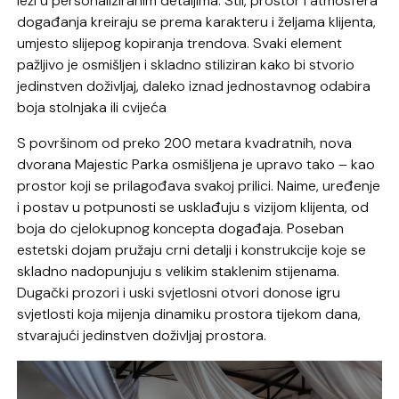
leži u personaliziranim detaljima. Stil, prostor i atmosfera
događanja kreiraju se prema karakteru i željama klijenta,
umjesto slijepog kopiranja trendova. Svaki element
pažljivo je osmišljen i skladno stiliziran kako bi stvorio
jedinstven doživljaj, daleko iznad jednostavnog odabira
boja stolnjaka ili cvijeća
S površinom od preko 200 metara kvadratnih, nova
dvorana Majestic Parka osmišljena je upravo tako – kao
prostor koji se prilagođava svakoj prilici. Naime, uređenje
i postav u potpunosti se usklađuju s vizijom klijenta, od
boja do cjelokupnog koncepta događaja. Poseban
estetski dojam pružaju crni detalji i konstrukcije koje se
skladno nadopunjuju s velikim staklenim stijenama.
Dugački prozori i uski svjetlosni otvori donose igru
svjetlosti koja mijenja dinamiku prostora tijekom dana,
stvarajući jedinstven doživljaj prostora.