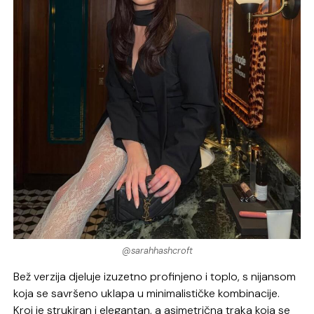
@sarahhashcroft
Bež verzija djeluje izuzetno profinjeno i toplo, s nijansom
koja se savršeno uklapa u minimalističke kombinacije.
Kroj je strukiran i elegantan, a asimetrična traka koja se