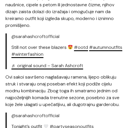
naušnice, cipele s petom ili jednostavne čizme, njihov
dizajn zaista dolazi do izražaja i omogućuje nam da
kreiramo outfit koji izgleda skupo, moderno i iznimno
promišljeno.
@sarahashcroftofficial
Still not over these blazers
#ootd
#autumnoutfits
#winterfashion
♬ original sound – Sarah Ashcroft
Ovi sakoi savršeno naglašavaju ramena, lijepo oblikuju
struk i stvaraju onaj poseban efekt koji podiže cijelu
modnu kombinaciju. Zbog toga ih smatramo jednim od
najpoželjnijih komada trenutne sezone, posebno za sve
koje žele ulagati u upečatljivu, ali dugotrajnu garderobu.
@sarahashcroftofficial
Tonight’s outfit
#partyseasonoutfits