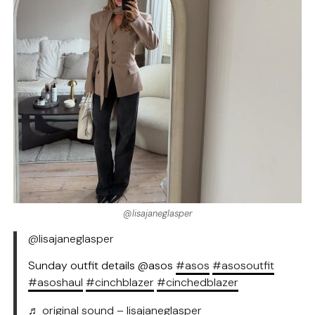
@lisajaneglasper
@lisajaneglasper
Sunday outfit details @asos
#asos
#asosoutfit
#asoshaul
#cinchblazer
#cinchedblazer
♬ original sound – lisajaneglasper