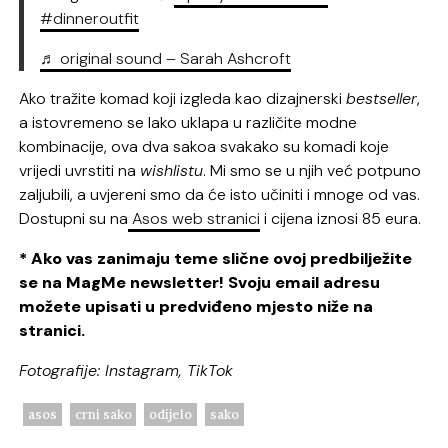
#dinneroutfit
♬ original sound – Sarah Ashcroft
Ako tražite komad koji izgleda kao dizajnerski
bestseller
,
a istovremeno se lako uklapa u različite modne
kombinacije, ova dva sakoa svakako su komadi koje
vrijedi uvrstiti na
wishlistu
. Mi smo se u njih već potpuno
zaljubili, a uvjereni smo da će isto učiniti i mnoge od vas.
Dostupni su na
Asos web stranici
i cijena iznosi 85 eura.
* Ako vas zanimaju teme slične ovoj predbilježite
se na MagMe newsletter! Svoju email adresu
možete upisati u predviđeno mjesto niže na
stranici.
Fotografije: Instagram, TikTok
asos
crni sako
odijelo
sako