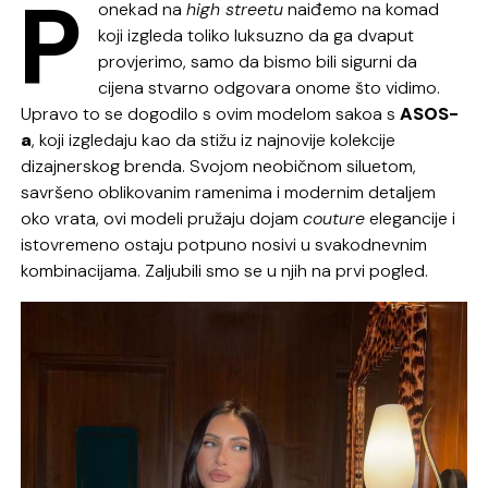
P
onekad na
high streetu
naiđemo na komad
koji izgleda toliko luksuzno da ga dvaput
provjerimo, samo da bismo bili sigurni da
cijena stvarno odgovara onome što vidimo.
Upravo to se dogodilo s ovim modelom sakoa s
ASOS-
a
, koji izgledaju kao da stižu iz najnovije kolekcije
dizajnerskog brenda. Svojom neobičnom siluetom,
savršeno oblikovanim ramenima i modernim detaljem
oko vrata, ovi modeli pružaju dojam
couture
elegancije i
istovremeno ostaju potpuno nosivi u svakodnevnim
kombinacijama. Zaljubili smo se u njih na prvi pogled.