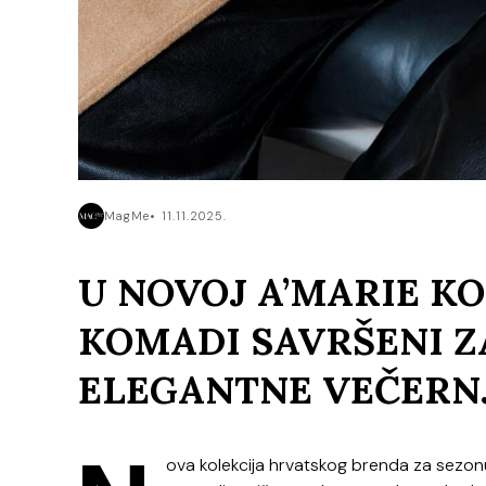
MagMe
11.11.2025.
U NOVOJ A’MARIE KO
KOMADI SAVRŠENI ZA
ELEGANTNE VEČERN
ova kolekcija hrvatskog brenda za sezo