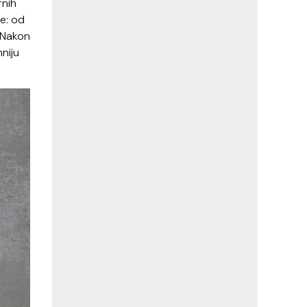
rnih
ke: od
. Nakon
mniju