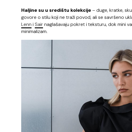
Haljine
su
u
središtu
kolekcije
– duge, kratke, skul
govore o stilu koji ne traži povod, ali se savršeno 
Lenn
i
Sair
naglašavaju pokret i teksturu, dok mini va
minimalizam.