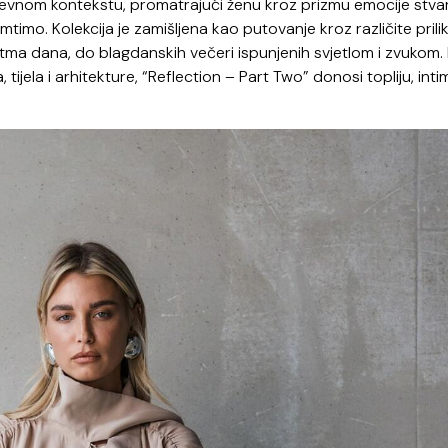
nevnom kontekstu, promatrajući ženu kroz prizmu emocije stva
timo. Kolekcija je zamišljena kao putovanje kroz različite prili
itma dana, do blagdanskih večeri ispunjenih svjetlom i zvukom
 tijela i arhitekture, “Reflection – Part Two” donosi topliju, inti