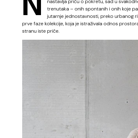
N
nastavlja priču o pokretu, sad u svakod
trenutaka – onih spontanih i onih koje pam
jutarnje jednostavnosti, preko urbanog r
prve faze kolekcije, koja je istraživala odnos prostora,
stranu iste priče.