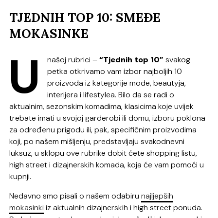
TJEDNIH TOP 10: SMEĐE
MOKASINKE
U
našoj rubrici –
“Tjednih top 10”
svakog
petka otkrivamo vam izbor najboljih 10
proizvoda iz kategorije mode, beautyja,
interijera i lifestylea. Bilo da se radi o
aktualnim, sezonskim komadima, klasicima koje uvijek
trebate imati u svojoj garderobi ili domu, izboru poklona
za određenu prigodu ili, pak, specifičnim proizvodima
koji, po našem mišljenju, predstavljaju svakodnevni
luksuz, u sklopu ove rubrike dobit ćete shopping listu,
high street i dizajnerskih komada, koja će vam pomoći u
kupnji.
Nedavno smo pisali o našem odabiru
najljepših
mokasinki
iz aktualnih dizajnerskih i high street ponuda.