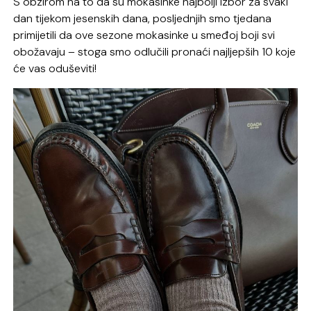
S obzirom na to da su mokasinke najbolji izbor za svaki
dan tijekom jesenskih dana, posljednjih smo tjedana
primijetili da ove sezone mokasinke u smeđoj boji svi
obožavaju – stoga smo odlučili pronaći najljepših 10 koje
će vas oduševiti!