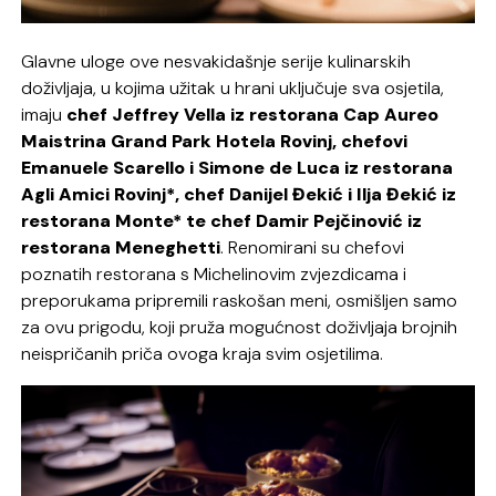
Glavne uloge ove nesvakidašnje serije kulinarskih
doživljaja, u kojima užitak u hrani uključuje sva osjetila,
imaju
chef Jeffrey Vella iz restorana Cap Aureo
Maistrina Grand Park Hotela Rovinj, chefovi
Emanuele Scarello i Simone de Luca iz restorana
Agli Amici Rovinj*, chef Danijel Đekić i Ilja Đekić iz
restorana Monte* te chef Damir Pejčinović iz
restorana Meneghetti
. Renomirani su chefovi
poznatih restorana s Michelinovim zvjezdicama i
preporukama pripremili raskošan meni, osmišljen samo
za ovu prigodu, koji pruža mogućnost doživljaja brojnih
neispričanih priča ovoga kraja svim osjetilima.