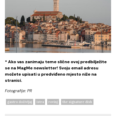
* Ako vas zanimaju teme slične ovoj predbilježite
se na MagMe newsletter! Svoju email adresu
možete upisati u predviđeno mjesto niže na
stranici.
Fotografije: PR
gastro doživljaj
istra
rovinj
the signature dish