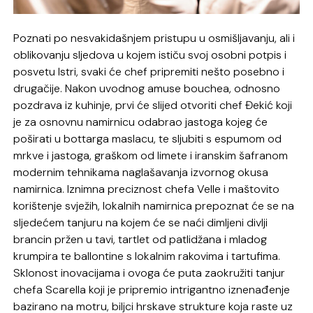
Poznati po nesvakidašnjem pristupu u osmišljavanju, ali i
oblikovanju sljedova u kojem ističu svoj osobni potpis i
posvetu Istri, svaki će chef pripremiti nešto posebno i
drugačije. Nakon uvodnog amuse bouchea, odnosno
pozdrava iz kuhinje, prvi će slijed otvoriti chef Đekić koji
je za osnovnu namirnicu odabrao jastoga kojeg će
poširati u bottarga maslacu, te sljubiti s espumom od
mrkve i jastoga, graškom od limete i iranskim šafranom
modernim tehnikama naglašavanja izvornog okusa
namirnica. Iznimna preciznost chefa Velle i maštovito
korištenje svježih, lokalnih namirnica prepoznat će se na
sljedećem tanjuru na kojem će se naći dimljeni divlji
brancin pržen u tavi, tartlet od patlidžana i mladog
krumpira te ballontine s lokalnim rakovima i tartufima.
Sklonost inovacijama i ovoga će puta zaokružiti tanjur
chefa Scarella koji je pripremio intrigantno iznenađenje
bazirano na motru, biljci hrskave strukture koja raste uz