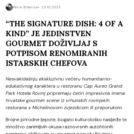
Petra Biberica
23.10.2023.
“THE SIGNATURE DISH: 4 OF A
KIND” JE JEDINSTVEN
GOURMET DOŽIVLJAJ S
POTPISOM RENOMIRANIH
ISTARSKIH CHEFOVA
Nesvakidašnju ekskluzivnu večeru humanitarno-
edukativnog karaktera u restoranu Cap Aureo Grand
Park Hotela Rovinj pripremaju četiri impresivna imena
hrvatske gourmet scene iz vrhunskih rovinjskih
restorana s Michelinovom zvjezdicom ili preporukom.
Brojne prirodne ljepote, bogato kulturološko nasljeđe te
mnoštvo zanimljivih okusa raznovrsnih autohtonih
namirnica oblikovale su gourmet ponudu Rovinja i