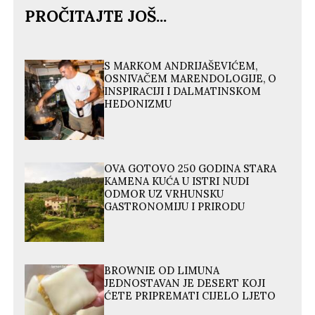
PROČITAJTE JOŠ...
S MARKOM ANDRIJAŠEVIĆEM,
OSNIVAČEM MARENDOLOGIJE, O
INSPIRACIJI I DALMATINSKOM
HEDONIZMU
OVA GOTOVO 250 GODINA STARA
KAMENA KUĆA U ISTRI NUDI
ODMOR UZ VRHUNSKU
GASTRONOMIJU I PRIRODU
BROWNIE OD LIMUNA
JEDNOSTAVAN JE DESERT KOJI
ĆETE PRIPREMATI CIJELO LJETO