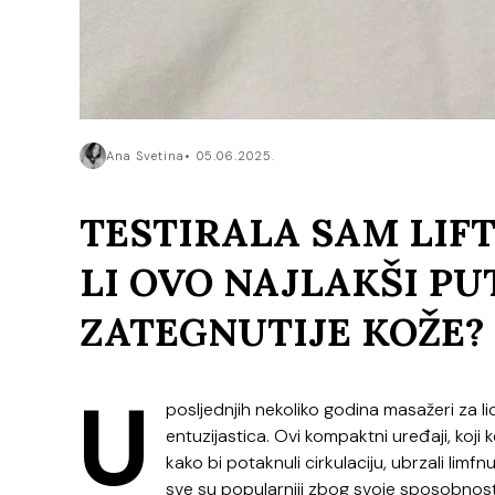
Ana Svetina
05.06.2025.
TESTIRALA SAM LIFT
LI OVO NAJLAKŠI PU
ZATEGNUTIJE KOŽE?
U
posljednjih nekoliko godina masažeri za l
entuzijastica. Ovi kompaktni uređaji, koji
kako bi potaknuli cirkulaciju, ubrzali lim
sve su popularniji zbog svoje sposobnosti