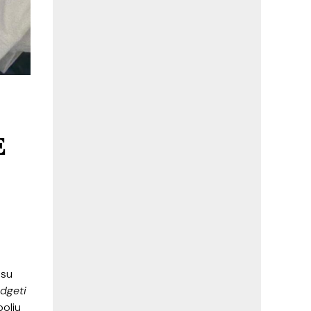
E
 su
dgeti
bolju