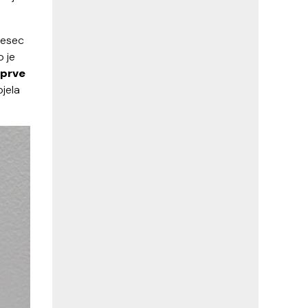
mjesec
o je
 prve
pjela