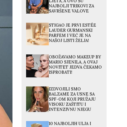
LJETA, A OVO SU
NAJBOLJI TRIKOVI ZA
SAVRŠENE VALOVE
STIGAO JE PRVI ESTÉE
LAUDER GURMANSKI
PARFEM I VEĆ JE NA
NAŠOJ LISTI ŽELJA!
OBOŽAVAMO MAKEUP BY
MARIO SJENILA, A OVAJ
NOVITET JEDVA ČEKAMO
ISPROBATI!
IZDVOJILI SMO
BALZAME ZA USNE SA
SPF-OM KOJI PRUŽAJU
VISOKU ZAŠTITU I
INTENZIVNU NJEGU
10 NAJBOLJIH ULJA I