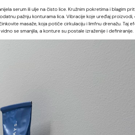
ela serum ili ulje na čisto lice. Kružnim pokretima i blagim pri
 dodatnu pažnju konturama lica. Vibracije koje uređaj proizvodi,
učinkovite masaže, koja potiče cirkulaciju i limfnu drenažu. Taj e
idno se smanjila, a konture su postale izraženije i definiranije.