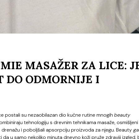
MIE MASAŽER ZA LICE: J
T DO ODMORNIJE I
ice postali su nezaobilazan dio kućne rutine mnogih
beauty
 kombiniraju tehnologiju s drevnim tehnikama masaže, osmišljeni
fnu drenažu i poboljšali apsorpciju proizvoda za njegu. Beauty
ga
 da u samo nekoliko minuta dnevno koži pruže zdraviji izgled, 