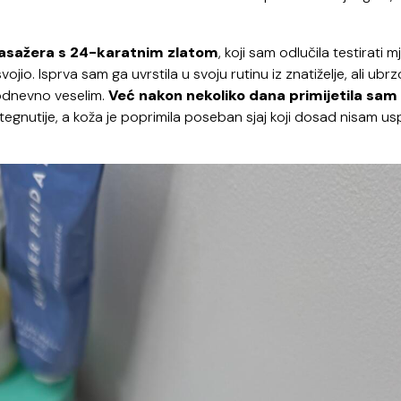
masažera s 24-karatnim zlatom
, koji sam odlučila testirati 
o. Isprva sam ga uvrstila u svoju rutinu iz znatiželje, ali ubrz
odnevno veselim.
Već nakon nekoliko dana primijetila sam
 zategnutije, a koža je poprimila poseban sjaj koji dosad nisam us