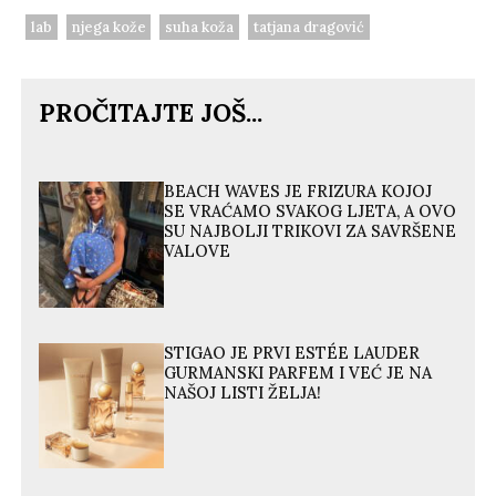
lab
njega kože
suha koža
tatjana dragović
PROČITAJTE JOŠ...
BEACH WAVES JE FRIZURA KOJOJ
SE VRAĆAMO SVAKOG LJETA, A OVO
SU NAJBOLJI TRIKOVI ZA SAVRŠENE
VALOVE
STIGAO JE PRVI ESTÉE LAUDER
GURMANSKI PARFEM I VEĆ JE NA
NAŠOJ LISTI ŽELJA!