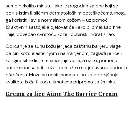
samo nekoliko minuta. Iako je pogodan za one koji se
bori s istim ili sličnim dermatološkim poteškoćama, mogu
ga koristiti i svi s normalnom kožom – uz pomoć
12 aktivnih sastojaka djelovat će kako bi omekšao fine
linije, povećao čvrstoću kože i dubinski hidratizirao.
Odličan je za suhu kožu jer jača zaštitnu barijeru vlage
pa čini kožu elastičnijom i nahranjenom, zaglađuje lice i
korigira sitne linije te smanjuje pore, a uz to, pomoću
antioksidansa štiti kožu i pomaže u sprječavanju budućih
oštećenja. Može se nositi samostalno za poboljšanje
kvalitete kože ili kao ultimativna priprema za šminku.
Krema za lice Aime The Barrier Cream