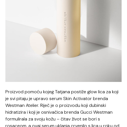
Proizvod pomoću kojeg Tatjana postiže glow lica za koji
je svi pitaju je upravo serum Skin Activator brenda
Westman Atelier. Riječ je o proizvodu koji dubinski
hidratizira i koji je osnivačica brenda Gucci Westman
formulirala za svoju kožu – čitav život se bori s
rosaceom, a ovaj serum uklanja crvenilo s lica u roku od