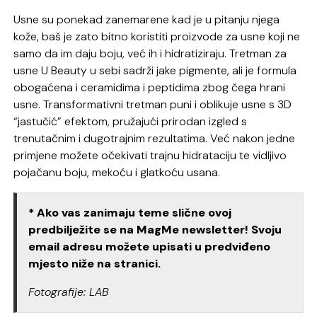
Usne su ponekad zanemarene kad je u pitanju njega
kože, baš je zato bitno koristiti proizvode za usne koji ne
samo da im daju boju, već ih i hidratiziraju. Tretman za
usne U Beauty u sebi sadrži jake pigmente, ali je formula
obogaćena i ceramidima i peptidima zbog čega hrani
usne. Transformativni tretman puni i oblikuje usne s 3D
“jastučić” efektom, pružajući prirodan izgled s
trenutačnim i dugotrajnim rezultatima. Već nakon jedne
primjene možete očekivati trajnu hidrataciju te vidljivo
pojačanu boju, mekoću i glatkoću usana.
* Ako vas zanimaju teme slične ovoj
predbilježite se na MagMe newsletter! Svoju
email adresu možete upisati u predviđeno
mjesto niže na stranici.
Fotografije: LAB