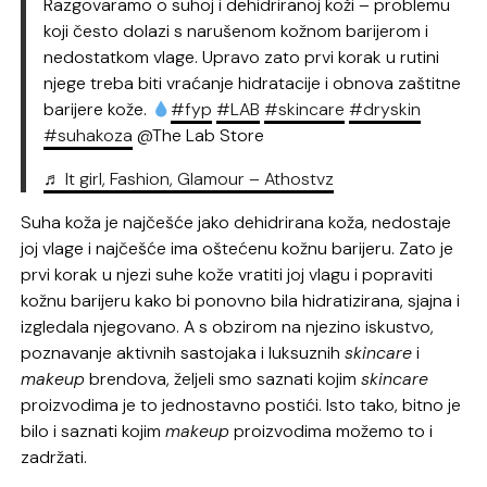
Razgovaramo o suhoj i dehidriranoj koži – problemu
koji često dolazi s narušenom kožnom barijerom i
nedostatkom vlage. Upravo zato prvi korak u rutini
njege treba biti vraćanje hidratacije i obnova zaštitne
barijere kože.
#fyp
#LAB
#skincare
#dryskin
#suhakoza
@The Lab Store
♬ It girl, Fashion, Glamour – Athostvz
Suha koža je najčešće jako dehidrirana koža, nedostaje
joj vlage i najčešće ima oštećenu kožnu barijeru. Zato je
prvi korak u njezi suhe kože vratiti joj vlagu i popraviti
kožnu barijeru kako bi ponovno bila hidratizirana, sjajna i
izgledala njegovano. A s obzirom na njezino iskustvo,
poznavanje aktivnih sastojaka i luksuznih
skincare
i
makeup
brendova, željeli smo saznati kojim
skincare
proizvodima je to jednostavno postići. Isto tako, bitno je
bilo i saznati kojim
makeup
proizvodima možemo to i
zadržati.