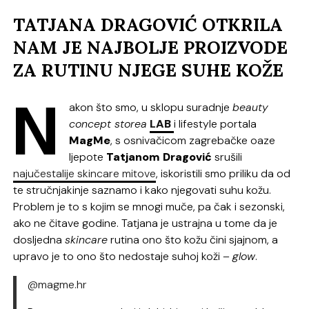
TATJANA DRAGOVIĆ OTKRILA
NAM JE NAJBOLJE PROIZVODE
ZA RUTINU NJEGE SUHE KOŽE
N
akon što smo, u sklopu suradnje
beauty
concept storea
LAB
i lifestyle portala
MagMe
, s osnivačicom zagrebačke oaze
ljepote
Tatjanom Dragović
srušili
najučestalije skincare mitove
, iskoristili smo priliku da od
te stručnjakinje saznamo i kako njegovati suhu kožu.
Problem je to s kojim se mnogi muče, pa čak i sezonski,
ako ne čitave godine. Tatjana je ustrajna u tome da je
dosljedna
skincare
rutina ono što kožu čini sjajnom, a
upravo je to ono što nedostaje suhoj koži –
glow
.
@magme.hr