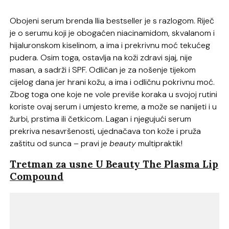
Obojeni serum brenda Ilia bestseller je s razlogom. Riječ
je o serumu koji je obogaćen niacinamidom, skvalanom i
hijaluronskom kiselinom, a ima i prekrivnu moć tekućeg
pudera. Osim toga, ostavlja na koži zdravi sjaj, nije
masan, a sadrži i SPF. Odličan je za nošenje tijekom
cijelog dana jer hrani kožu, a ima i odličnu pokrivnu moć.
Zbog toga one koje ne vole previše koraka u svojoj rutini
koriste ovaj serum i umjesto kreme, a može se nanijeti i u
žurbi, prstima ili četkicom. Lagan i njegujući serum
prekriva nesavršenosti, ujednačava ton kože i pruža
zaštitu od sunca – pravi je
beauty
multipraktik!
Tretman za usne U Beauty The Plasma Lip
Compound