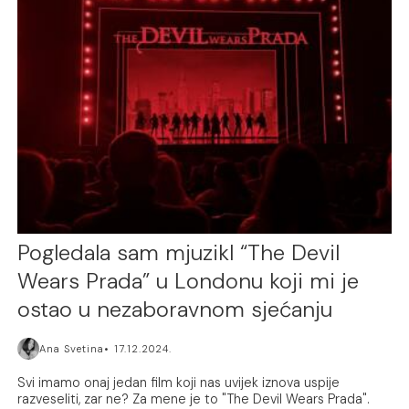
Pogledala sam mjuzikl “The Devil
Wears Prada” u Londonu koji mi je
ostao u nezaboravnom sjećanju
Ana Svetina
17.12.2024.
Svi imamo onaj jedan film koji nas uvijek iznova uspije
razveseliti, zar ne? Za mene je to "The Devil Wears Prada".