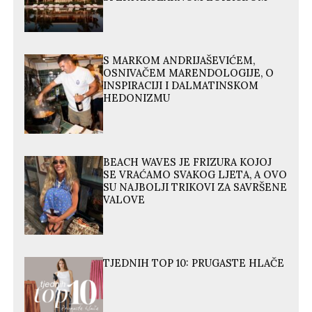
S MARKOM ANDRIJAŠEVIĆEM,
OSNIVAČEM MARENDOLOGIJE, O
INSPIRACIJI I DALMATINSKOM
HEDONIZMU
BEACH WAVES JE FRIZURA KOJOJ
SE VRAĆAMO SVAKOG LJETA, A OVO
SU NAJBOLJI TRIKOVI ZA SAVRŠENE
VALOVE
TJEDNIH TOP 10: PRUGASTE HLAČE