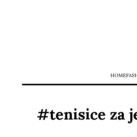
HOME
FAS
#tenisice za 