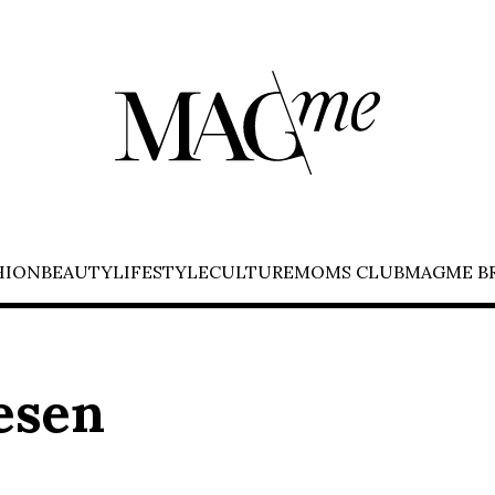
HION
BEAUTY
LIFESTYLE
CULTURE
MOMS CLUB
MAGME B
jesen