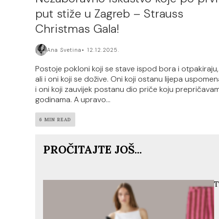
put stiže u Zagreb – Strauss
Christmas Gala!
Ana Svetina
12.12.2025.
Postoje pokloni koji se stave ispod bora i otpakiraju,
ali i oni koji se dožive. Oni koji ostanu lijepa uspome
i oni koji zauvijek postanu dio priče koju prepričava
godinama. A upravo...
6 MIN READ
PROČITAJTE JOŠ...
T