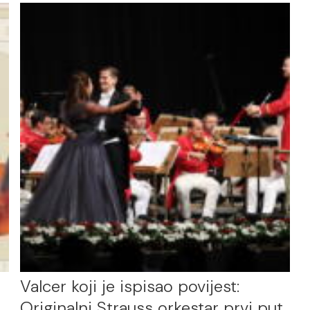
Valcer koji je ispisao povijest:
Originalni Strauss orkestar prvi put