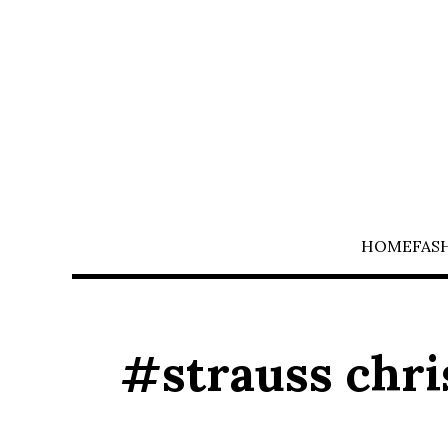
HOME
FAS
#strauss chri