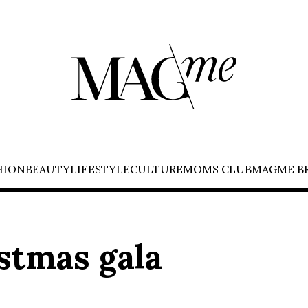
HION
BEAUTY
LIFESTYLE
CULTURE
MOMS CLUB
MAGME B
stmas gala