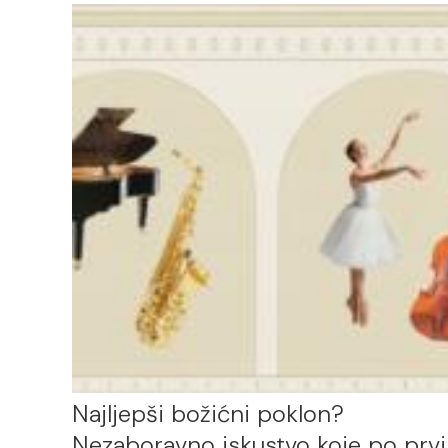
Najljepši božićni poklon?
Nezaboravno iskustvo koje po prvi