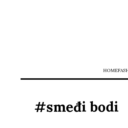
HOME
FAS
#smeđi bodi