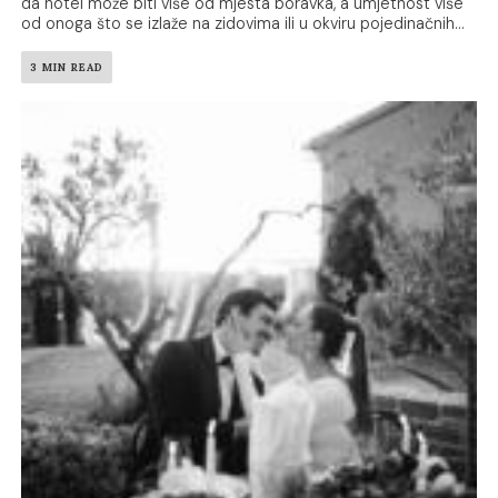
da hotel može biti više od mjesta boravka, a umjetnost više
od onoga što se izlaže na zidovima ili u okviru pojedinačnih...
3 MIN READ