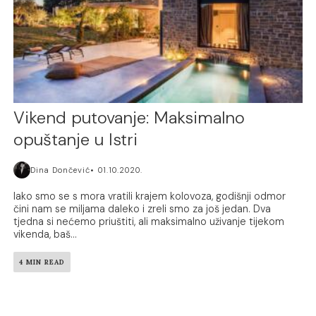
Vikend putovanje: Maksimalno
opuštanje u Istri
Dina Dončević
01.10.2020.
Iako smo se s mora vratili krajem kolovoza, godišnji odmor
čini nam se miljama daleko i zreli smo za još jedan. Dva
tjedna si nećemo priuštiti, ali maksimalno uživanje tijekom
vikenda, baš...
4 MIN READ