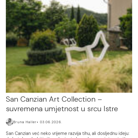
San Canzian Art Collection –
suvremena umjetnost u srcu Istre
Bruna Haller
03.06.2026.
San Canzian već neko vrijeme razvija tihu, ali dosljednu ideju: