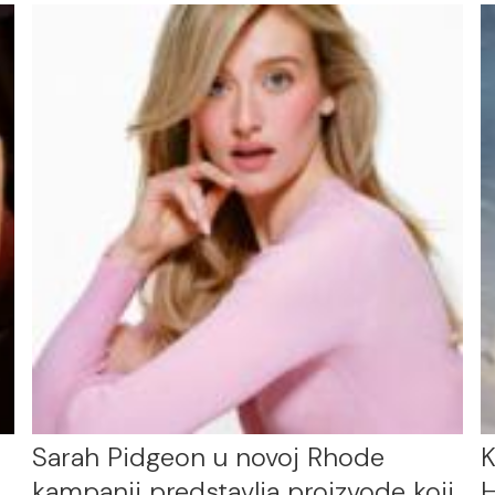
Sarah Pidgeon u novoj Rhode
K
kampanji predstavlja proizvode koji
H