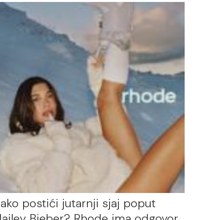
ako postići jutarnji sjaj poput
ailey Bieber? Rhode ima odgovor