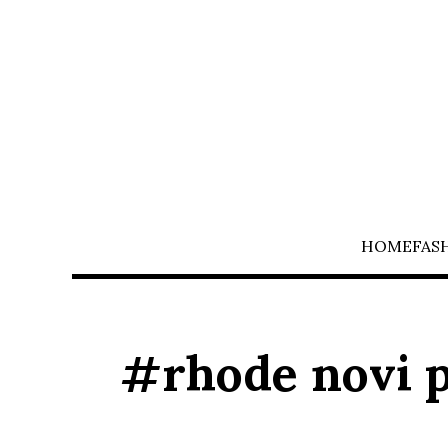
HOME
FAS
#rhode novi p