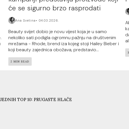
će se sigurno brzo rasprodati
Ana Svetina
04.03.2026.
A
k
Beauty svijet dobio je novu vijest koja je u samo
d
.
nekoliko sati podigla ogromnu pažnju na društvenim
a
u
mrežama - Rhode, brend iza kojeg stoji Hailey Bieber i
koji beauty zajednica obožava, predstavio...
2 MIN READ
JEDNIH TOP 10: PRUGASTE HLAČE