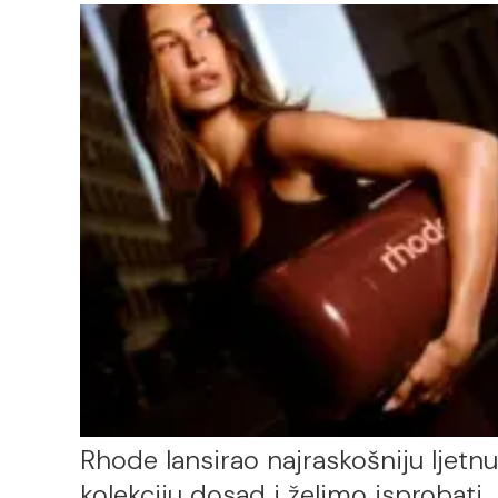
Rhode lansirao najraskošniju ljetnu
kolekciju dosad i želimo isprobati