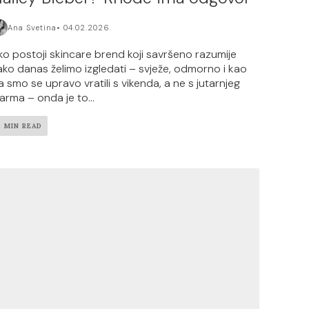
Ana Svetina
04.02.2026.
ko postoji skincare brend koji savršeno razumije
ako danas želimo izgledati – svježe, odmorno i kao
a smo se upravo vratili s vikenda, a ne s jutarnjeg
larma – onda je to...
3 MIN READ