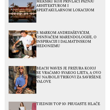
MEKSIKU KOJI PRIVLAČI PAŽNJU
ARHITEKTUROM I
SPEKTAKULARNOM LOKACIJOM
S MARKOM ANDRIJAŠEVIĆEM,
OSNIVAČEM MARENDOLOGIJE, O
INSPIRACIJI I DALMATINSKOM
HEDONIZMU
BEACH WAVES JE FRIZURA KOJOJ
SE VRAĆAMO SVAKOG LJETA, A OVO
SU NAJBOLJI TRIKOVI ZA SAVRŠENE
VALOVE
TJEDNIH TOP 10: PRUGASTE HLAČE