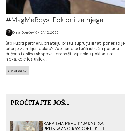
#MagMeBoys: Pokloni za njega
Dina Dončević
21.12.2020.
Što kupiti partneru, prijatelju, bratu, suprugu ili tati ponekad je
pitanje za milijun dolara? Zato smo odlučili istražiti ponudu
dućana i online shopova i pronašli originalne poklone za
njega, koje još uvijek...
4 MIN READ
PROČITAJTE JOŠ...
ZARA IMA PRVU IT JAKNU ZA
PRIJELAZNO RAZDOBLJE – I