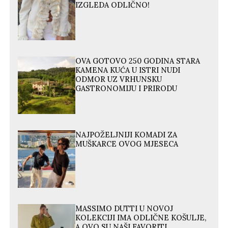
IZGLEDA ODLIČNO!
OVA GOTOVO 250 GODINA STARA
KAMENA KUĆA U ISTRI NUDI
ODMOR UZ VRHUNSKU
GASTRONOMIJU I PRIRODU
NAJPOŽELJNIJI KOMADI ZA
MUŠKARCE OVOG MJESECA
MASSIMO DUTTI U NOVOJ
KOLEKCIJI IMA ODLIČNE KOŠULJE,
A OVO SU NAŠI FAVORITI