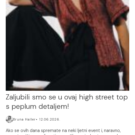
Zaljubili smo se u ovaj high street top
s peplum detaljem!
Bruna Haller
12.06.2026.
Ako se ovih dana spremate na neki ljetni event i, naravno,