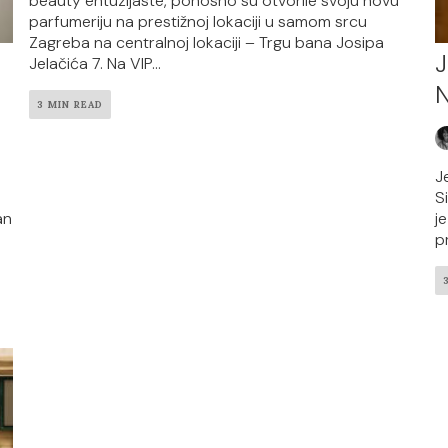
beauty entuzijaste, ponosno su otvorile svoju novu
parfumeriju na prestižnoj lokaciji u samom srcu
Zagreba na centralnoj lokaciji – Trgu bana Josipa
J
Jelačića 7. Na VIP...
N
3 MIN READ
J
S
an
j
p