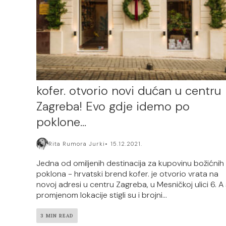
kofer. otvorio novi dućan u centru
Zagreba! Evo gdje idemo po
poklone…
Rita Rumora Jurki
15.12.2021.
Jedna od omiljenih destinacija za kupovinu božićnih
poklona - hrvatski brend kofer. je otvorio vrata na
novoj adresi u centru Zagreba, u Mesničkoj ulici 6. A
promjenom lokacije stigli su i brojni...
3 MIN READ