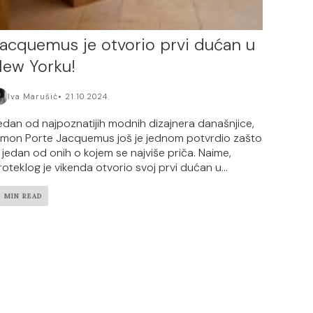
acquemus je otvorio prvi dućan u
ew Yorku!
Iva Marušić
21.10.2024.
edan od najpoznatijih modnih dizajnera današnjice,
imon Porte Jacquemus još je jednom potvrdio zašto
e jedan od onih o kojem se najviše priča. Naime,
roteklog je vikenda otvorio svoj prvi dućan u...
3 MIN READ