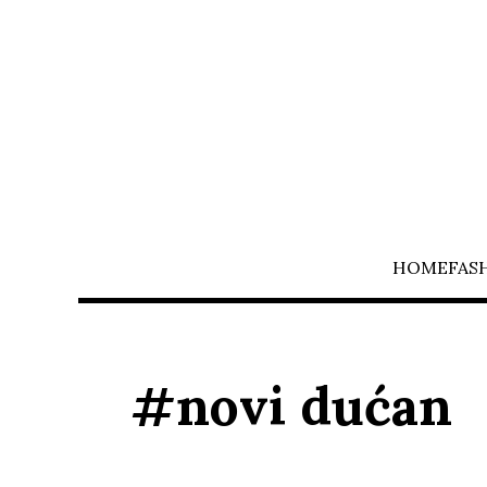
HOME
FAS
#novi dućan