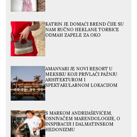
KATRIN JE DOMAĆI BREND ČIJE SU
NAM RUČNO HEKLANE TORBICE
ODMAH ZAPELE ZA OKO
AMANVARI JE NOVI RESORT U
MEKSIKU KOJI PRIVLAČI PAŽNJU
ARHITEKTUROM I
SPEKTAKULARNOM LOKACIJOM
S MARKOM ANDRIJAŠEVIĆEM,
OSNIVAČEM MARENDOLOGIJE, O
INSPIRACIJI I DALMATINSKOM
HEDONIZMU