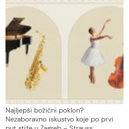
Najljepši božićni poklon?
Nezaboravno iskustvo koje po prvi
put stiže u Zagreb – Strauss