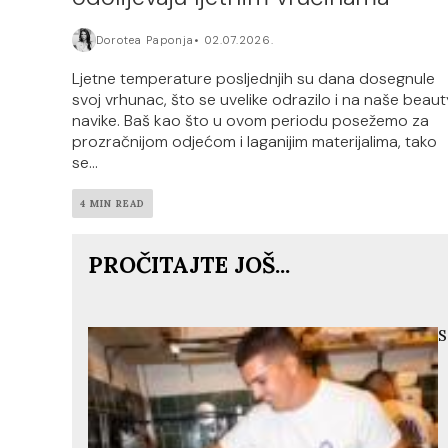
Dorotea Paponja
02.07.2026.
Ljetne temperature posljednjih su dana dosegnule
svoj vrhunac, što se uvelike odrazilo i na naše beaut
navike. Baš kao što u ovom periodu posežemo za
prozračnijom odjećom i laganijim materijalima, tako
se...
4 MIN READ
PROČITAJTE JOŠ...
S