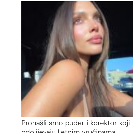
Pronašli smo puder i korektor koji
odolijevaju ljetnim vrućinama