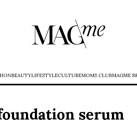
HION
BEAUTY
LIFESTYLE
CULTURE
MOMS CLUB
MAGME B
 foundation serum