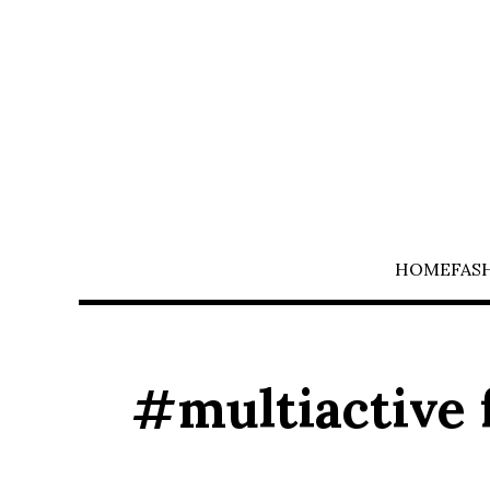
HOME
FAS
#multiactive