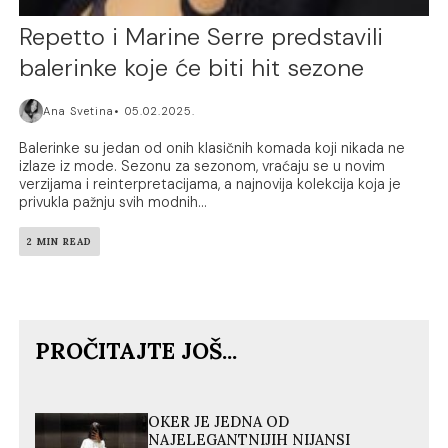
Repetto i Marine Serre predstavili
balerinke koje će biti hit sezone
Ana Svetina
05.02.2025.
Balerinke su jedan od onih klasičnih komada koji nikada ne
izlaze iz mode. Sezonu za sezonom, vraćaju se u novim
verzijama i reinterpretacijama, a najnovija kolekcija koja je
privukla pažnju svih modnih...
2 MIN READ
PROČITAJTE JOŠ...
OKER JE JEDNA OD
NAJELEGANTNIJIH NIJANSI