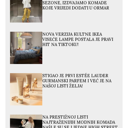
SEZONE, IZDVAJAMO KOMADE
KOJE VRIJEDI DODATI U ORMAR
NOVA VERZIJA KULTNE IKEA
VISEĆE LAMPE POSTALA JE PRAVI
HIT NA TIKTOKU!
STIGAO JE PRVI ESTÉE LAUDER
GURMANSKI PARFEM I VEĆ JE NA
NAŠOJ LISTI ŽELJA!
NA PRESTIŽNOJ LISTI
NAJTRAŽENIJIH MODNIH KOMADA
NAŠLE SU SE I JEDNE HIGH STREET