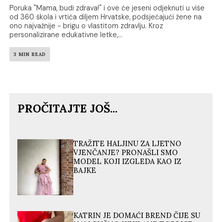
Poruka "Mama, budi zdrava!" i ove će jeseni odjeknuti u više
od 360 škola i vrtića diljem Hrvatske, podsjećajući žene na
ono najvažnije - brigu o vlastitom zdravlju. Kroz
personalizirane edukativne letke,...
3 MIN READ
PROČITAJTE JOŠ...
TRAŽITE HALJINU ZA LJETNO
VJENČANJE? PRONAŠLI SMO
MODEL KOJI IZGLEDA KAO IZ
BAJKE
KATRIN JE DOMAĆI BREND ČIJE SU