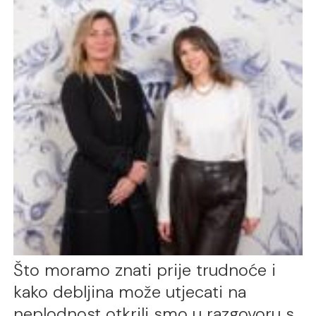
Što moramo znati prije trudnoće i
kako debljina može utjecati na
neplodnost otkrili smo u razgovoru s