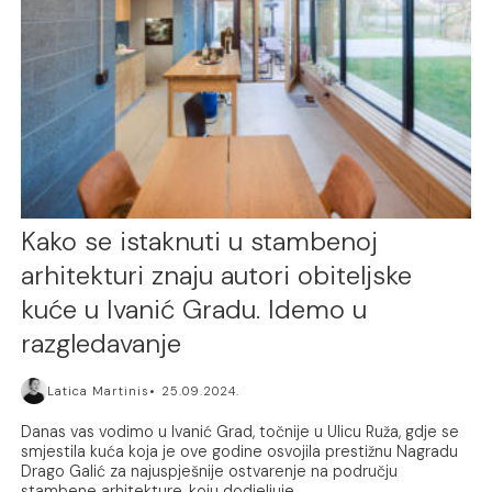
Kako se istaknuti u stambenoj
arhitekturi znaju autori obiteljske
kuće u Ivanić Gradu. Idemo u
razgledavanje
Latica Martinis
25.09.2024.
Danas vas vodimo u Ivanić Grad, točnije u Ulicu Ruža, gdje se
smjestila kuća koja je ove godine osvojila prestižnu Nagradu
Drago Galić za najuspješnije ostvarenje na području
stambene arhitekture, koju dodjeljuje...