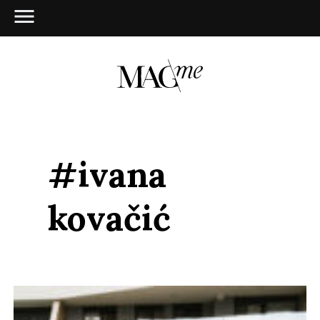
#ivana
kovačić