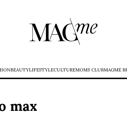
HION
BEAUTY
LIFESTYLE
CULTURE
MOMS CLUB
MAGME B
ro max