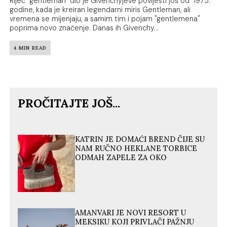
Riječ "gentleman" dio je Givenchyjeve povijesti još od 1975.
godine, kada je kreiran legendarni miris Gentleman, ali
vremena se mijenjaju, a samim tim i pojam "gentlemena"
poprima novo značenje. Danas ih Givenchy...
4 MIN READ
PROČITAJTE JOŠ...
KATRIN JE DOMAĆI BREND ČIJE SU
NAM RUČNO HEKLANE TORBICE
ODMAH ZAPELE ZA OKO
AMANVARI JE NOVI RESORT U
MEKSIKU KOJI PRIVLAČI PAŽNJU