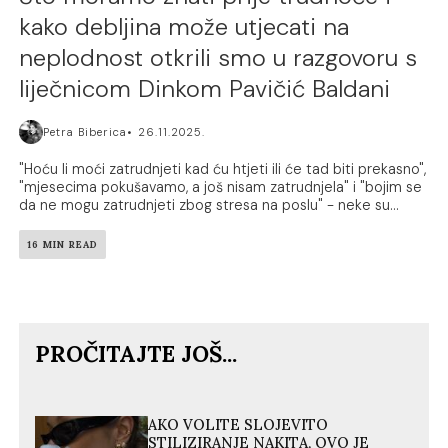
kako debljina može utjecati na
neplodnost otkrili smo u razgovoru s
liječnicom Dinkom Pavičić Baldani
Petra Biberica
26.11.2025.
"Hoću li moći zatrudnjeti kad ću htjeti ili će tad biti prekasno",
"mjesecima pokušavamo, a još nisam zatrudnjela" i "bojim se
da ne mogu zatrudnjeti zbog stresa na poslu" - neke su...
16 MIN READ
PROČITAJTE JOŠ...
AKO VOLITE SLOJEVITO
STILIZIRANJE NAKITA, OVO JE