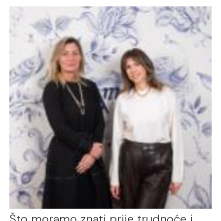
Što moramo znati prije trudnoće i