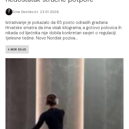
Dina Dončević
23.01.2026.
Istraživanje je pokazalo da 65 posto odraslih građana
Hrvatske smatra da ima višak kilograma, a gotovo polovica ih
nikada od liječnika nije dobila konkretan savjet o regulaciji
tjelesne težine. Novo Nordisk poziva...
4 MIN READ