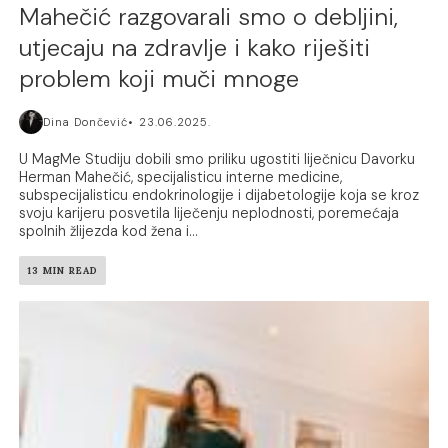
Mahečić razgovarali smo o debljini,
utjecaju na zdravlje i kako riješiti
problem koji muči mnoge
Dina Dončević
23.06.2025.
U MagMe Studiju dobili smo priliku ugostiti liječnicu Davorku
Herman Mahečić, specijalisticu interne medicine,
subspecijalisticu endokrinologije i dijabetologije koja se kroz
svoju karijeru posvetila liječenju neplodnosti, poremećaja
spolnih žlijezda kod žena i...
13 MIN READ