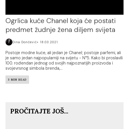
Ogrlica kuće Chanel koja će postati
predmet žudnje žena diljem svijeta
Dina Dončević
18.03.2021.
Postoje modne kuće, ali jedan je Chanel; postoje parfemi, ali
je samo jedan najpopularniji na svijetu - N°5. Kako bi proslavili
100. rođendan jednog od svojih najpoznatijih proizvoda i
svojevrsnog simbola brenda,...
3 MIN READ
PROČITAJTE JOŠ...