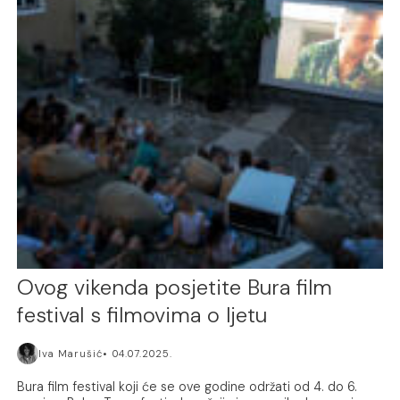
Ovog vikenda posjetite Bura film
festival s filmovima o ljetu
Iva Marušić
04.07.2025.
Bura film festival koji će se ove godine održati od 4. do 6.