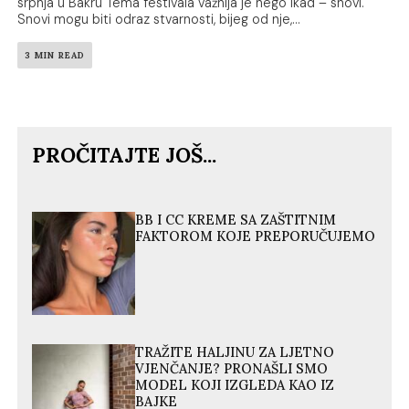
srpnja u Bakru Tema festivala važnija je nego ikad – snovi.
Snovi mogu biti odraz stvarnosti, bijeg od nje,...
3 MIN READ
PROČITAJTE JOŠ...
BB I CC KREME SA ZAŠTITNIM
FAKTOROM KOJE PREPORUČUJEMO
TRAŽITE HALJINU ZA LJETNO
VJENČANJE? PRONAŠLI SMO
MODEL KOJI IZGLEDA KAO IZ
BAJKE