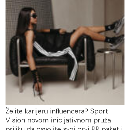
Želite karijeru influencera? Sport
Vision novom inicijativnom pruža
priliku da osvojite svoj prvi PR paket i