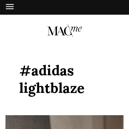
#adidas
lightblaze