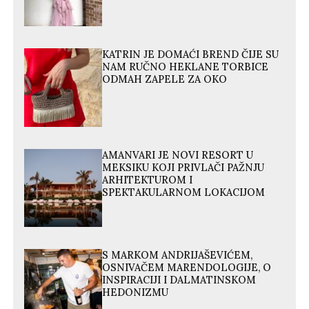
KATRIN JE DOMAĆI BREND ČIJE SU
NAM RUČNO HEKLANE TORBICE
ODMAH ZAPELE ZA OKO
AMANVARI JE NOVI RESORT U
MEKSIKU KOJI PRIVLAČI PAŽNJU
ARHITEKTUROM I
SPEKTAKULARNOM LOKACIJOM
S MARKOM ANDRIJAŠEVIĆEM,
OSNIVAČEM MARENDOLOGIJE, O
INSPIRACIJI I DALMATINSKOM
HEDONIZMU