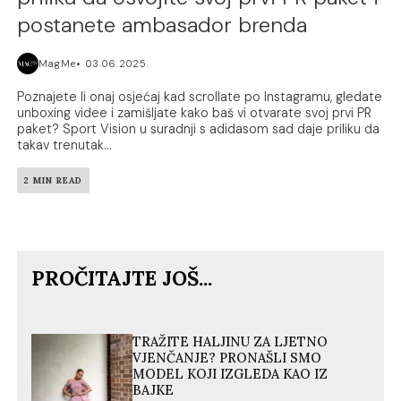
postanete ambasador brenda
MagMe
03.06.2025.
Poznajete li onaj osjećaj kad scrollate po Instagramu, gledate
unboxing videe i zamišljate kako baš vi otvarate svoj prvi PR
paket? Sport Vision u suradnji s adidasom sad daje priliku da
takav trenutak...
2 MIN READ
PROČITAJTE JOŠ...
TRAŽITE HALJINU ZA LJETNO
VJENČANJE? PRONAŠLI SMO
MODEL KOJI IZGLEDA KAO IZ
BAJKE