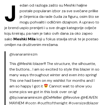
J
edan od razloga zašto su Meshki haljine
postale popularan izbor za sve svečane prilike
je činjenica da rade čuda za figuru, osim što se
mogu pohvaliti i odličnim dizajnom. A upravo to
je brend uspio prenijeti i u sve druge kategorije odjeće
koju kreiraju, pa nam je tako ovih dana za oko zapeo
sako
Meshki Mila
koji u fokus stavlja struk te je postao
omiljen na društvenim mrežama.
@ivanaramirezm
This @Meshki blazer!!! The structure, the silhouette,
the buttons… I am so excited to style this blazer in so
many ways throughout winter and even into spring!
This one had been on my wishlist for months and I
am so happy I got it
Cannot wait to show you
some pics we got in this look over on ig!
@by.ivanaramirezm @DeMellier @Revolve @HEAVEN
MAYHEM
#ootn
#outfitofthenight
#oversizedblazer