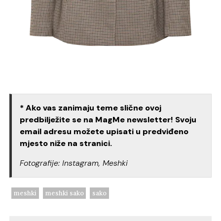
* Ako vas zanimaju teme slične ovoj
predbilježite se na MagMe newsletter! Svoju
email adresu možete upisati u predviđeno
mjesto niže na stranici.
Fotografije: Instagram, Meshki
meshki
meshki sako
sako