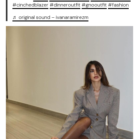
#cinchedblazer
#dinneroutfit
#gnooutfit
#fashion
♬ original sound – ivanaramirezm