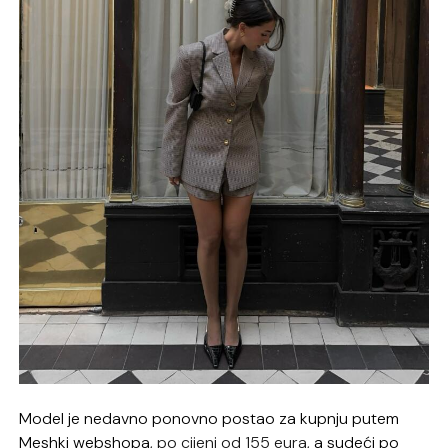
Model je nedavno ponovno postao za kupnju putem
Meshki webshopa,
po cijeni od 155 eura
, a sudeći po