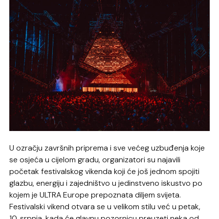
U ozračju završnih priprema i sve većeg uzbuđenja koje
se osjeća u cijelom gradu, organizatori su najavili
početak festivalskog vikenda koji će još jednom spojiti
glazbu, energiju i zajedništvo u jedinstveno iskustvo po
kojem je ULTRA Europe prepoznata diljem svijeta.
Festivalski vikend otvara se u velikom stilu već u petak,
10. srpnja, kada će glavnu pozornicu preuzeti neka od