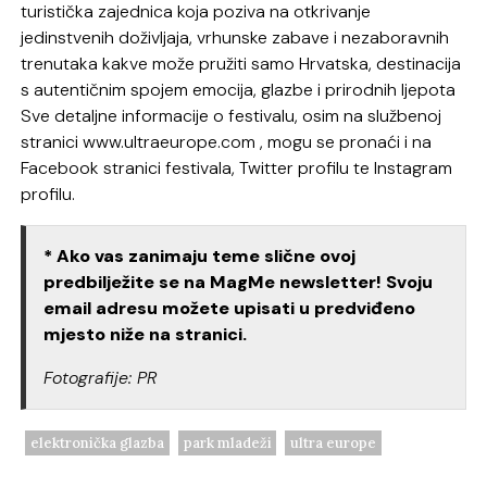
turistička zajednica koja poziva na otkrivanje
jedinstvenih doživljaja, vrhunske zabave i nezaboravnih
trenutaka kakve može pružiti samo Hrvatska, destinacija
s autentičnim spojem emocija, glazbe i prirodnih ljepota
Sve detaljne informacije o festivalu, osim na službenoj
stranici www.ultraeurope.com , mogu se pronaći i na
Facebook stranici festivala, Twitter profilu te Instagram
profilu.
* Ako vas zanimaju teme slične ovoj
predbilježite se na MagMe newsletter! Svoju
email adresu možete upisati u predviđeno
mjesto niže na stranici.
Fotografije: PR
elektronička glazba
park mladeži
ultra europe