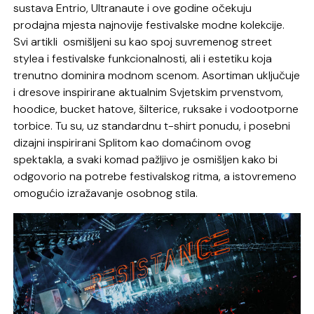
sustava Entrio, Ultranaute i ove godine očekuju
prodajna mjesta najnovije festivalske modne kolekcije.
Svi artikli osmišljeni su kao spoj suvremenog street
stylea i festivalske funkcionalnosti, ali i estetiku koja
trenutno dominira modnom scenom. Asortiman uključuje
i dresove inspirirane aktualnim Svjetskim prvenstvom,
hoodice, bucket hatove, šilterice, ruksake i vodootporne
torbice. Tu su, uz standardnu t-shirt ponudu, i posebni
dizajni inspirirani Splitom kao domaćinom ovog
spektakla, a svaki komad pažljivo je osmišljen kako bi
odgovorio na potrebe festivalskog ritma, a istovremeno
omogućio izražavanje osobnog stila.