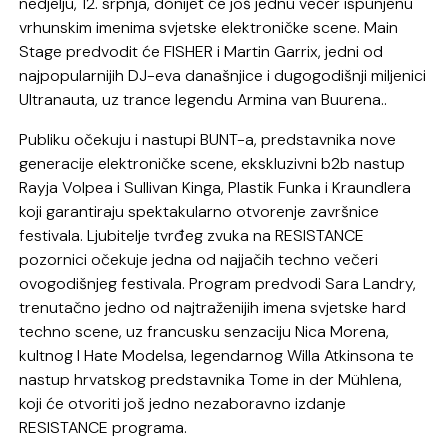
nedjelju, 12. srpnja, donijet će još jednu večer ispunjenu
vrhunskim imenima svjetske elektroničke scene. Main
Stage predvodit će FISHER i Martin Garrix, jedni od
najpopularnijih DJ-eva današnjice i dugogodišnji miljenici
Ultranauta, uz trance legendu Armina van Buurena..
Publiku očekuju i nastupi BUNT-a, predstavnika nove
generacije elektroničke scene, ekskluzivni b2b nastup
Rayja Volpea i Sullivan Kinga, Plastik Funka i Kraundlera
koji garantiraju spektakularno otvorenje završnice
festivala. Ljubitelje tvrđeg zvuka na RESISTANCE
pozornici očekuje jedna od najjačih techno večeri
ovogodišnjeg festivala. Program predvodi Sara Landry,
trenutačno jedno od najtraženijih imena svjetske hard
techno scene, uz francusku senzaciju Nica Morena,
kultnog I Hate Modelsa, legendarnog Willa Atkinsona te
nastup hrvatskog predstavnika Tome in der Mühlena,
koji će otvoriti još jedno nezaboravno izdanje
RESISTANCE programa.