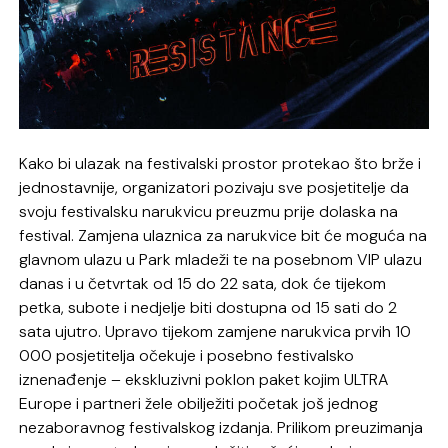
Kako bi ulazak na festivalski prostor protekao što brže i
jednostavnije, organizatori pozivaju sve posjetitelje da
svoju festivalsku narukvicu preuzmu prije dolaska na
festival. Zamjena ulaznica za narukvice bit će moguća na
glavnom ulazu u Park mladeži te na posebnom VIP ulazu
danas i u četvrtak od 15 do 22 sata, dok će tijekom
petka, subote i nedjelje biti dostupna od 15 sati do 2
sata ujutro. Upravo tijekom zamjene narukvica prvih 10
000 posjetitelja očekuje i posebno festivalsko
iznenađenje – ekskluzivni poklon paket kojim ULTRA
Europe i partneri žele obilježiti početak još jednog
nezaboravnog festivalskog izdanja. Prilikom preuzimanja