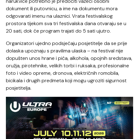
narukvice potrebno je predočiti važeći osobni
dokument ili putovnicu, a ime na dokumentu mora
odgovarati imenu na ulaznici. Vrata festivalskog
prostora tijekom sva tri festivalska dana otvaraju se u
20 sati, dok će program trajati do 5 sati ujutro.
Organizatori ujedno podsjećaju posjetitelje da se prije
dolaska upoznaju s pravilima ulaska – na festival nije
dopušten unos hrane i pića, alkohola, opojnih sredstava,
oružja, pirotehnike, velikih torbi i ruksaka, profesionalne
foto i video opreme, dronova, električnih romobila,
bicikala i drugih predmeta koji mogu ugroziti sigurnost
posjetitelja.