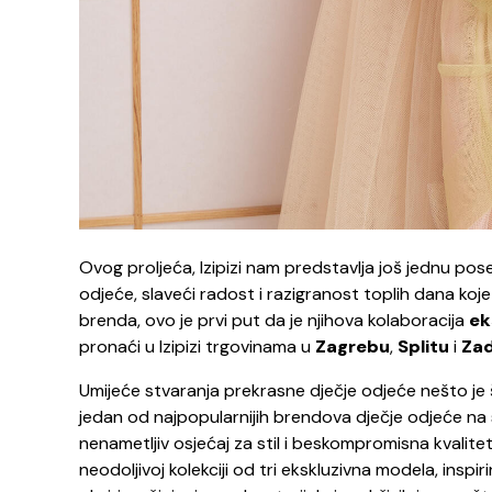
Ovog proljeća, Izipizi nam predstavlja još jednu p
odjeće, slaveći radost i razigranost toplih dana ko
brenda, ovo je prvi put da je njihova kolaboracija
ek
pronaći u Izipizi trgovinama u
Zagrebu
,
Splitu
i
Za
Umijeće stvaranja prekrasne dječje odjeće nešto je
jedan od najpopularnijih brendova dječje odjeće na s
nenametljiv osjećaj za stil i beskompromisna kvalite
neodoljivoj kolekciji od tri ekskluzivna modela, insp