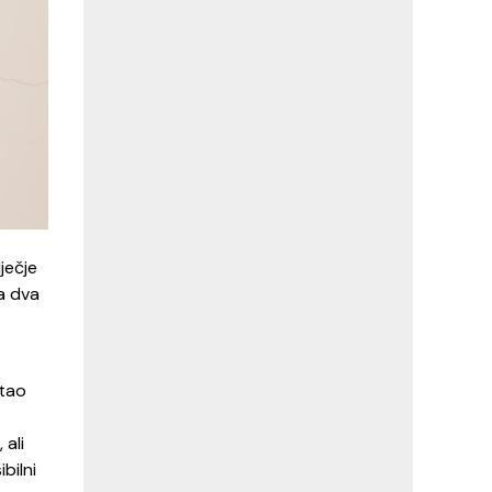
ječje
a dva
stao
 ali
bilni