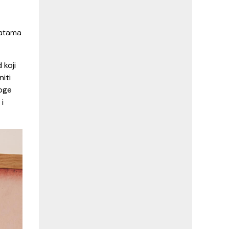
tatama
 koji
niti
noge
i