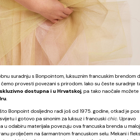
osebnu suradnju s Bonpointom, luksuznim francuskim brendom d
je ćemo provesti povezani s prirodom. Iako su česte suradnje t
skluzivno dostupna i u Hrvatskoj
, pa tako naočale možete
dru
.
 što Bonpoint dosljedno radi još od 1975. godine, otkad je po
vijetu i gotovo pa sinonim za luksuz i francuski
chic
. Upravo
ta u odabiru materijala povezuju ova francuska brenda u maloj,
iriranu proljećem na šarmantnom francuskom selu. Mekani i fleksi