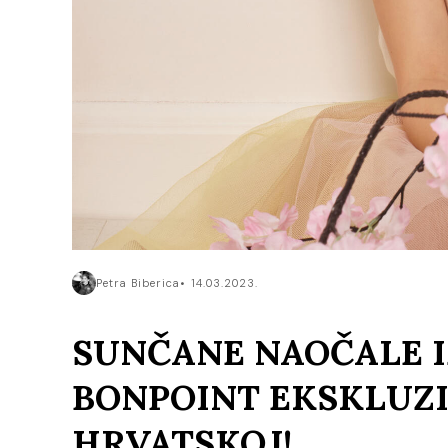
Petra Biberica
14.03.2023.
SUNČANE NAOČALE IZ
BONPOINT EKSKLUZ
HRVATSKOJ!