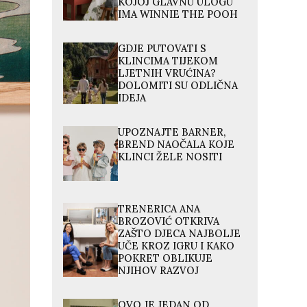
KOJOJ GLAVNU ULOGU
IMA WINNIE THE POOH
GDJE PUTOVATI S
KLINCIMA TIJEKOM
LJETNIH VRUĆINA?
DOLOMITI SU ODLIČNA
IDEJA
UPOZNAJTE BARNER,
BREND NAOČALA KOJE
KLINCI ŽELE NOSITI
TRENERICA ANA
BROZOVIĆ OTKRIVA
ZAŠTO DJECA NAJBOLJE
UČE KROZ IGRU I KAKO
POKRET OBLIKUJE
NJIHOV RAZVOJ
OVO JE JEDAN OD