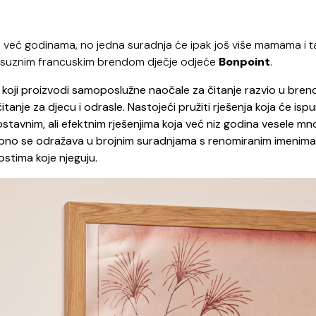
i već godinama, no jedna suradnja će ipak još više mamama i 
s luksuznim francuskim brendom dječje odjeće
Bonpoint
.
koji proizvodi samoposlužne naočale za čitanje razvio u brend
anje za djecu i odrasle. Nastojeći pružiti rješenja koja će ispu
dnostavnim, ali efektnim rješenjima koja već niz godina vesele m
ebno se odražava u brojnim suradnjama s renomiranim imenima 
stima koje njeguju.