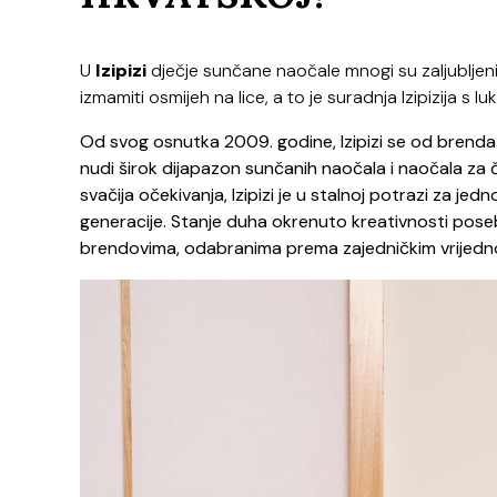
U
Izipizi
dječje sunčane naočale mnogi su zaljubljen
izmamiti osmijeh na lice, a to je suradnja Izipizija 
Od svog osnutka 2009. godine, Izipizi se od brenda 
nudi širok dijapazon sunčanih naočala i naočala za čit
svačija očekivanja, Izipizi je u stalnoj potrazi za je
generacije. Stanje duha okrenuto kreativnosti pos
brendovima, odabranima prema zajedničkim vrijedno