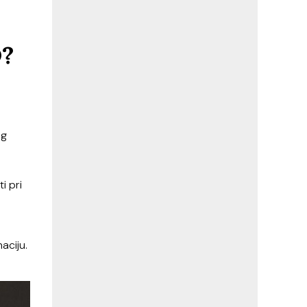
?
og
i pri
o
aciju.