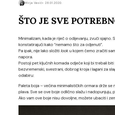
Mirja Vasić
28.01.2020.
ŠTO JE SVE POTREB
Minimalizam, kada je riječ o odijevanju, zvuči sjaj
konstatirajući kako “nemamo što za odjenuti”.
Pa ipak, nije lako složiti
look
u kojem ćemo zračiti sa
napora.
Postoji pet ključnih komada odjeće koji bi trebali bi
bezvremenski, svestrani, dobrog kroja i lagani za sla
odabiru:
Paleta boja – većina minimalističkih ormara drže se n
plava. Sve se ove boje odlično slažu i nadopunjuju, 
Ako vam ove boje nisu dovoljne, možete ubaciti i zeml