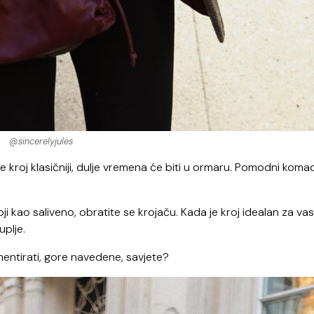
@sincerelyjules
 je kroj klasičniji, dulje vremena će biti u ormaru. Pomodni koma
i kao saliveno, obratite se krojaču. Kada je kroj idealan za vas i
uplje.
mentirati, gore navedene, savjete?