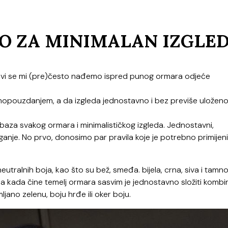
NO ZA MINIMALAN IZGLED
no. Svi se mi (pre)često nađemo ispred punog ormara odjeće
mopouzdanjem, a da izgleda jednostavno i bez previše uložen
ti baza svakog ormara i minimalističkog izgleda. Jednostavni,
ganje. No prvo, donosimo par pravila koje je potrebno primijenit
eutralnih boja, kao što su bež, smeđa. bijela, crna, siva i tamn
pa kada čine temelj ormara sasvim je jednostavno složiti kombin
jano zelenu, boju hrđe ili oker boju.