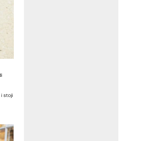
di
 stoji