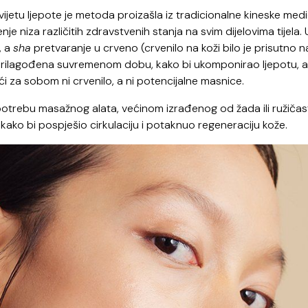
ijetu ljepote je metoda proizašla iz tradicionalne kineske med
čenje niza različitih zdravstvenih stanja na svim dijelovima tijela. 
, a
sha
pretvaranje u crveno (crvenilo na koži bilo je prisutno 
prilagođena suvremenom dobu, kako bi ukomponirao ljepotu, ali
ći za sobom ni crvenilo, a ni potencijalne masnice.
upotrebu masažnog alata, većinom izrađenog od žada ili ružiča
a kako bi pospješio cirkulaciju i potaknuo regeneraciju kože.