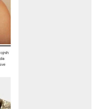
ojnih
eda
 sve