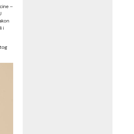
icine –
U
nakon
 i
stog