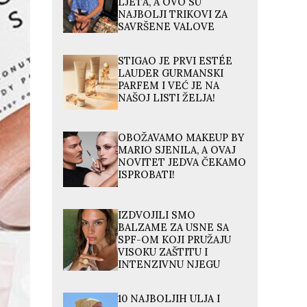
LJETA, A OVO SU
NAJBOLJI TRIKOVI ZA
SAVRŠENE VALOVE
STIGAO JE PRVI ESTÉE
LAUDER GURMANSKI
PARFEM I VEĆ JE NA
NAŠOJ LISTI ŽELJA!
OBOŽAVAMO MAKEUP BY
MARIO SJENILA, A OVAJ
NOVITET JEDVA ČEKAMO
ISPROBATI!
IZDVOJILI SMO
BALZAME ZA USNE SA
SPF-OM KOJI PRUŽAJU
VISOKU ZAŠTITU I
INTENZIVNU NJEGU
10 NAJBOLJIH ULJA I