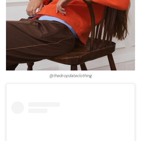
@thedropdateclothing