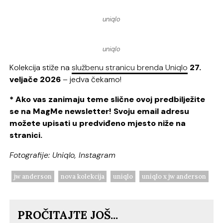
uniqlo
uniqlo
Kolekcija stiže na
službenu stranicu brenda Uniqlo
27.
veljače 2026
– jedva čekamo!
* Ako vas zanimaju teme slične ovoj predbilježite
se na MagMe newsletter! Svoju email adresu
možete upisati u predviđeno mjesto niže na
stranici.
Fotografije: Uniqlo, Instagram
jw anderson
nova kolekcija
uniqlo
uniqlo x jw anderson
PROČITAJTE JOŠ...