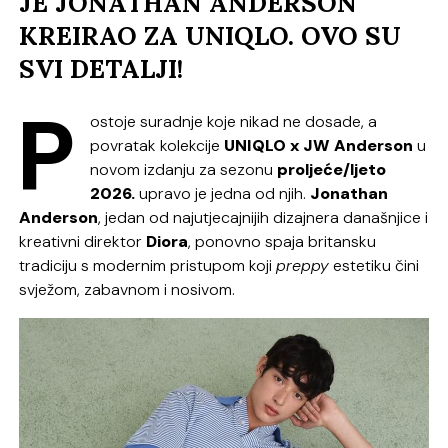
JE JONATHAN ANDERSON
KREIRAO ZA UNIQLO. OVO SU
SVI DETALJI!
P
ostoje suradnje koje nikad ne dosade, a
povratak kolekcije
UNIQLO x JW Anderson
u
novom izdanju za sezonu
proljeće/ljeto
2026.
upravo je jedna od njih.
Jonathan
Anderson
, jedan od najutjecajnijih dizajnera današnjice i
kreativni direktor
Diora
, ponovno spaja britansku
tradiciju s modernim pristupom koji
preppy
estetiku čini
svježom, zabavnom i nosivom.