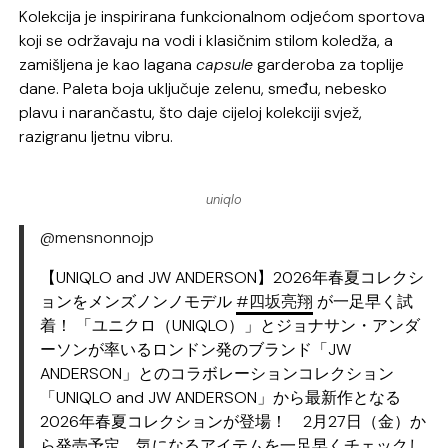
Kolekcija je inspirirana funkcionalnom odjećom sportova
koji se održavaju na vodi i klasičnim stilom koledža, a
zamišljena je kao lagana
capsule
garderoba za toplije
dane. Paleta boja uključuje zelenu, smeđu, nebesko
plavu i narančastu, što daje cijeloj kolekciji svjež,
razigranu ljetnu vibru.
uniqlo
@mensnonnojp
【UNIQLO and JW ANDERSON】2026年春夏コレクシ
ョンをメンズノンノモデル
#四坂亮翔
が一足早く試
着！ 「ユニクロ（UNIQLO）」とジョナサン・アンダ
ーソンが率いるロンドン発のブランド「JW
ANDERSON」とのコラボレーションコレクション
「UNIQLO and JW ANDERSON」から最新作となる
2026年春夏コレクションが登場！ 2月27日（金）か
ら発売予定。気になるアイテムを一足早くチェックし