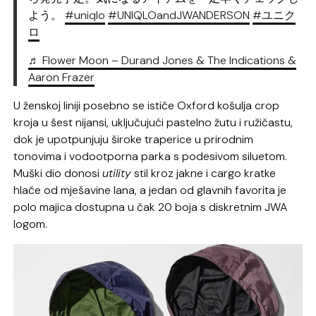
よう。
#uniqlo
#UNIQLOandJWANDERSON
#ユニク
ロ
♬ Flower Moon – Durand Jones & The Indications &
Aaron Frazer
U ženskoj liniji posebno se ističe Oxford košulja crop
kroja u šest nijansi, uključujući pastelno žutu i ružičastu,
dok je upotpunjuju široke traperice u prirodnim
tonovima i vodootporna parka s podesivom siluetom.
Muški dio donosi
utility
stil kroz jakne i cargo kratke
hlače od mješavine lana, a jedan od glavnih favorita je
polo majica dostupna u čak 20 boja s diskretnim JWA
logom.