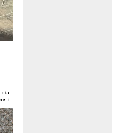
gleda
osti.