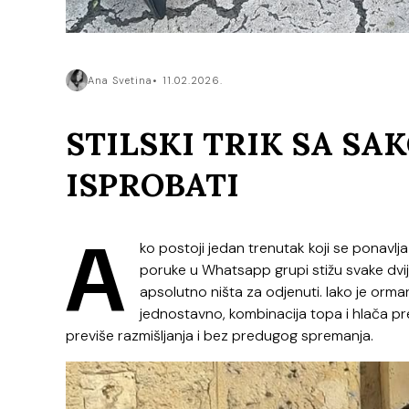
Ana Svetina
11.02.2026.
STILSKI TRIK SA S
ISPROBATI
A
ko postoji jedan trenutak koji se ponavlj
poruke u Whatsapp grupi stižu svake dvij
apsolutno ništa za odjenuti. Iako je orma
jednostavno, kombinacija topa i hlača pre
previše razmišljanja i bez predugog spremanja.