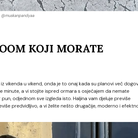
@muskanpandyaa
AKOOM KOJI MORATE
a iz vikenda u vikend, onda je to onaj kada su planovi već dogov
e minute, a vi stojite ispred ormara s osjećajem da nemate
r pun, odjednom sve izgleda isto. Haljina vam djeluje previše
više predvidljivo, a vi želite nešto drugačije, moderno i efektn