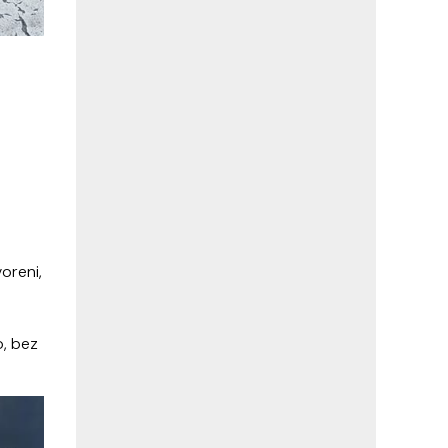
oreni,
o, bez