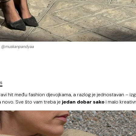
@muskanpandyaa
es
ravi hit među fashion djevojkama, a razlog je jednostavan – iz
ta novo. Sve što vam treba je
jedan dobar sako
i malo kreativn