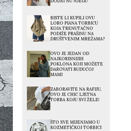
DODATNU NJEGU
BISTE LI KUPILI OVU
LORO PIANA TORBICU
KOJA TRENUTAČNO
PODIŽE PRAŠINU NA
DRUŠTVENIM MREŽAMA?
OVO JE JEDAN OD
NAJKORISNIJIH
POKLONA KOJI MOŽETE
DAROVATI BUDUĆOJ
MAMI
ZABORAVITE NA RAFIJU,
OVO JE CHIC LJETNA
TORBA KOJU SVI ŽELE!
ŠTO SVE MIJENJAMO U
KOZMETIČKOJ TORBICI