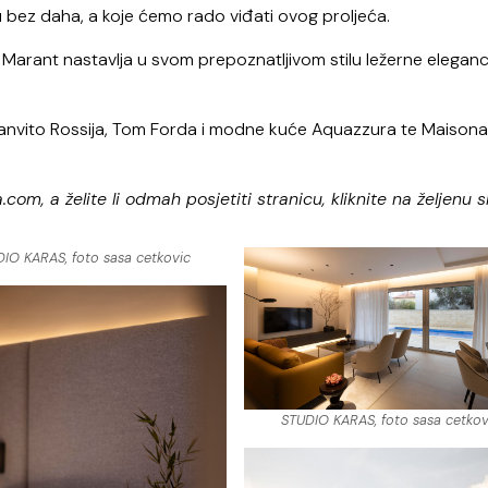
aju bez daha, a koje ćemo rado viđati ovog proljeća.
 Marant nastavlja u svom prepoznatljivom stilu ležerne eleganci
Gianvito Rossija, Tom Forda i modne kuće Aquazzura te Maisona
, a želite li odmah posjetiti stranicu, kliknite na željenu sl
IO KARAS, foto sasa cetkovic
STUDIO KARAS, foto sasa cetkov