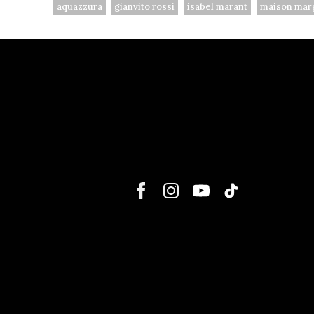
aquazzura
gianvito rossi
isabel marant
maison marg