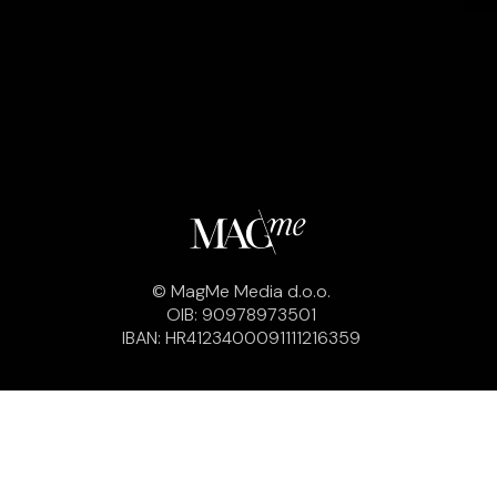
© MagMe Media d.o.o.
OIB: 90978973501
IBAN: HR4123400091111216359
Impressum
Opći uvjeti poslovanja
Pravila privatnosti