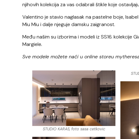
njihovih kolekcija za vas odabrali štikle koje ostavlj
Valentino je stavio naglasak na pastelne boje, Isabel
Miu Miu i dalje njeguje damsku zaigranost.
Među našim su izborima i modeli iz SS16. kolekcije 
Margiele
.
Sve modele možete naći u online storeu mytheresa.com
STUD
STUDIO KARAS, foto sasa cetkovic