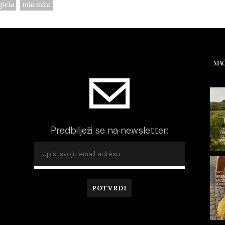
iela
miu miiu
Predbilježi se na newsletter: