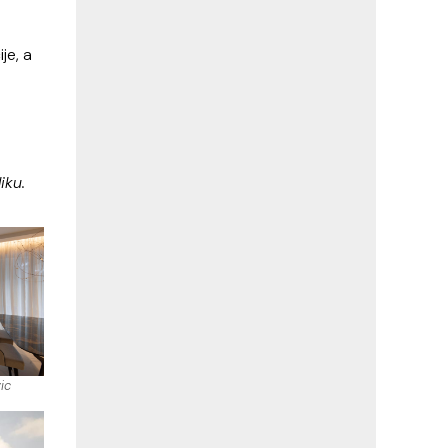
je, a
iku.
ic